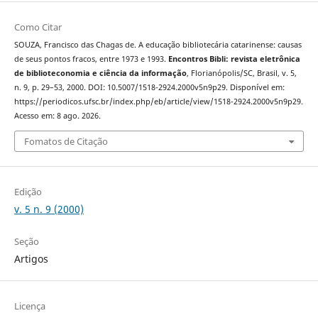
Como Citar
SOUZA, Francisco das Chagas de. A educação bibliotecária catarinense: causas
de seus pontos fracos, entre 1973 e 1993.
Encontros Bibli: revista eletrônica
de biblioteconomia e ciência da informação
, Florianópolis/SC, Brasil, v. 5,
n. 9, p. 29–53, 2000. DOI: 10.5007/1518-2924.2000v5n9p29. Disponível em:
https://periodicos.ufsc.br/index.php/eb/article/view/1518-2924.2000v5n9p29.
Acesso em: 8 ago. 2026.
Fomatos de Citação
Edição
v. 5 n. 9 (2000)
Seção
Artigos
Licença