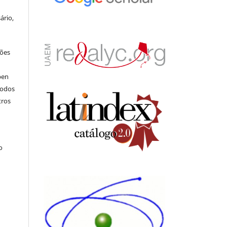
ário,
ções
pen
todos
tros
.
o