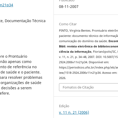
1n21p34
08-11-2007
nte, Documentação Técnica
Como Citar
PINTO, Virgínia Bentes. Prontuário eletrô
paciente: documento técnico de informaçã
comunicação do domínio da saúde.
Encon
Bibli: revista eletrônica de bibliotecono
ciência da informação
, Florianópolis/SC, 
re o Prontuário
v. 11, n. 21, p. 34–48, 2007. DOI: 10.5007/1
-o não apenas como
2924.2006v11n21p34. Disponível em:
to de referência no
https://periodicos.ufsc.br/index.php/eb/ar
 de saúde e o paciente.
iew/1518-2924.2006v11n21p34. Acesso em: 
 para resolver problemas
2026.
m organizações de saúde
Fomatos de Citação
 decisões a serem
efere.
Edição
v. 11 n. 21 (2006)