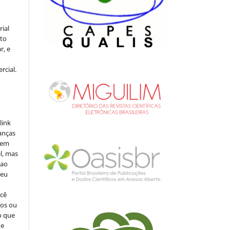
rial
to
r, e
rcial.
link
danças
o em
l, mas
 ao
seu
ocê
cos ou
o que
de