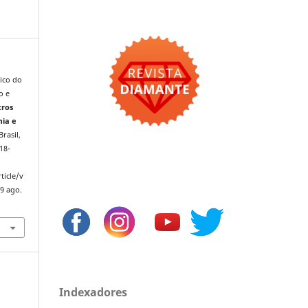
nico do
o e
tros
mia e
Brasil,
518-
ticle/v
9 ago.
Indexadores