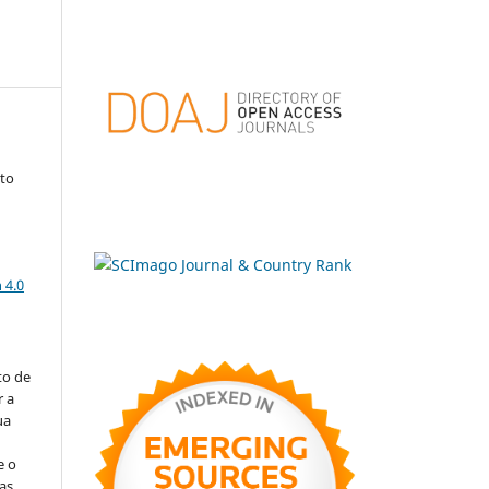
nto
a
 4.0
to de
r a
ua
e o
as