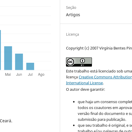
Seção
Artigos
Licença
Copyright (c) 2007 Virgínia Bentes Pi
Este trabalho está licenciado sob um
licença
Creative Commons Attribution
International License
.
O autor deve garantir:
que haja um consenso comple
todos os coautores em aprova
versão final do documento e s
submissão para publicação.
 Ceará.
que seu trabalho é original, e s
trabalho e/ou palavras de outr