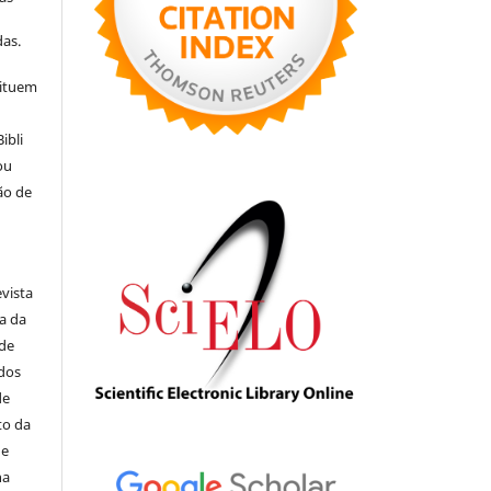
s
as.
tituem
ibli
ou
ão de
evista
ia da
 de
ados
de
to da
de
na