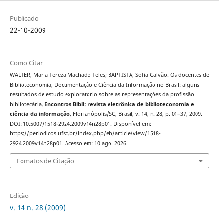
Publicado
22-10-2009
Como Citar
WALTER, Maria Tereza Machado Teles; BAPTISTA, Sofia Galvão. Os docentes de
Biblioteconomia, Documentação e Ciência da Informação no Brasil: alguns
resultados de estudo exploratório sobre as representações da profissão
bibliotecária.
Encontros Bibli: revista eletrônica de biblioteconomia e
ciência da informação
, Florianópolis/SC, Brasil, v. 14, n. 28, p. 01–37, 2009.
DOI: 10.5007/1518-2924.2009v14n28p01. Disponível em:
https://periodicos.ufsc.br/index.php/eb/article/view/1518-
2924.2009v14n28p01. Acesso em: 10 ago. 2026.
Fomatos de Citação
Edição
v. 14 n. 28 (2009)