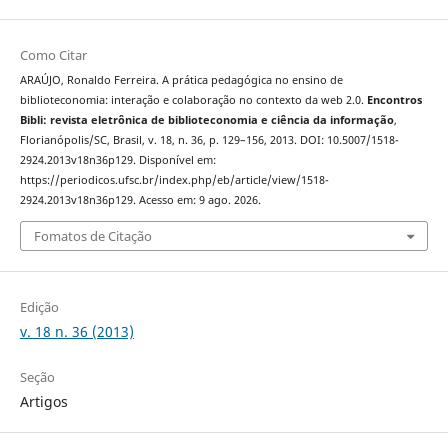
Como Citar
ARAÚJO, Ronaldo Ferreira. A prática pedagógica no ensino de
biblioteconomia: interação e colaboração no contexto da web 2.0.
Encontros
Bibli: revista eletrônica de biblioteconomia e ciência da informação
,
Florianópolis/SC, Brasil, v. 18, n. 36, p. 129–156, 2013. DOI: 10.5007/1518-
2924.2013v18n36p129. Disponível em:
https://periodicos.ufsc.br/index.php/eb/article/view/1518-
2924.2013v18n36p129. Acesso em: 9 ago. 2026.
Fomatos de Citação
Edição
v. 18 n. 36 (2013)
Seção
Artigos