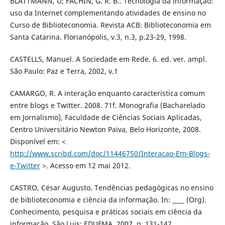
BLATTMANN, U; FACHIN, G. R. B.. Tecnologia da informação:
uso da Internet complementando atividades de ensino no
Curso de Biblioteconomia. Revista ACB: Biblioteconomia em
Santa Catarina. Florianópolis, v.3, n.3, p.23-29, 1998.
CASTELLS, Manuel. A Sociedade em Rede. 6. ed. ver. ampl.
São Paulo: Paz e Terra, 2002, v.1
CAMARGO, R. A interação enquanto característica comum
entre blogs e Twitter. 2008. 71f. Monografia (Bacharelado
em Jornalismo), Faculdade de Ciências Sociais Aplicadas,
Centro Universitário Newton Paiva, Belo Horizonte, 2008.
Disponível em: <
http://www.scribd.com/doc/11446750/Interacao-Em-Blogs-
e-Twitter
>. Acesso em 12 mai 2012.
CASTRO, César Augusto. Tendências pedagógicas no ensino
de biblioteconomia e ciência da informação. In: ____ (Org).
Conhecimento, pesquisa e práticas sociais em ciência da
informação. São Luis: EDUFMA, 2007. p. 131-142.