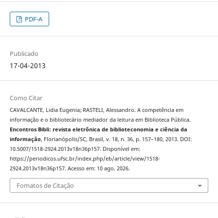
PDF-A
Publicado
17-04-2013
Como Citar
CAVALCANTE, Lidia Eugenia; RASTELI, Alessandro. A competência em
informação e o bibliotecário mediador da leitura em Biblioteca Pública.
Encontros Bibli: revista eletrônica de biblioteconomia e ciência da
informação
, Florianópolis/SC, Brasil, v. 18, n. 36, p. 157–180, 2013. DOI:
10.5007/1518-2924.2013v18n36p157. Disponível em:
https://periodicos.ufsc.br/index.php/eb/article/view/1518-
2924.2013v18n36p157. Acesso em: 10 ago. 2026.
Fomatos de Citação