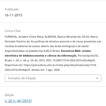
Publicado
16-11-2015
Como Citar
FURNIVAL, Ariadne Chloe Mary; ALMEIDA, Bianca Miranda de; SILVA, Marco
Donizete Paulino da. As políticas de direitos autorais e de reuso presentes nas
revistas brasileiras de acesso aberto das áreas biológicas e de saúde
disponibilizadas na plataforma SciELO-Brasil.
Encontros Bibli: revista
eletrônica de biblioteconomia e ciência da informação
, Florianópolis/SC,
Brasil, v. 20, n. 44, p. 25–42, 2015. DOI: 10.5007/1518-2924.2015v20n44p25.
Disponível em: https://periodicos.ufsc.br/index.php/eb/article/view/1518-
2924.2015v20n44p25. Acesso em: 7 ago. 2026.
Fomatos de Citação
Edição
v. 20 n. 44 (2015)