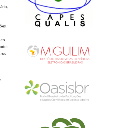
ário,
ções
pen
todos
tros
.
o