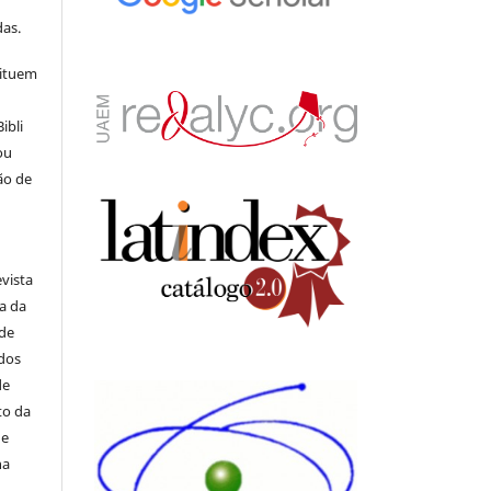
s
as.
tituem
ibli
ou
ão de
evista
ia da
 de
ados
de
to da
de
na