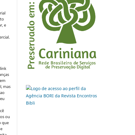
rial
to
r, e
rcial.
link
danças
o em
l, mas
 ao
seu
ocê
cos ou
o que
de
mita.