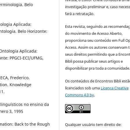
erminologia. Belo
investigação preliminar e, caso necess
fará a retratação.
ologia Aplicada:
Esta revista, seguindo as recomenda
tologia. Belo Horizonte:
do movimento de Acesso Aberto,
proporciona seu conteúdo em Full O
Access. Assim os autores conservam 
Ontologia Aplicada:
seus direitos permitindo que a Encon
zonte: PPGCI-ECI/UFMG,
Bibli possa publicar seus artigos e
disponibilizar pra toda a comunidade
ECA, Frederico.
Os conteúdos de Encontros Bibli estã
ation. Knowledge
licenciados sob uma
Licença Creative
11.
Commons 4.0 by
.
inguísticos no ensino da
mero 3, 1995
mation: Back to the Rough
Qualquer usuário tem direito de: