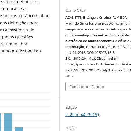
essos de definir e de
iferenças e as
Como Citar
e um caso prático real no
AGANETTE, Elisângela Cristina; ALMEIDA,
adas definições para
Maurício Barcellos. Avanços teórico-empír
m a existência de
comparação entre Teoria da Ontologia e T
da Terminologia.
Encontros Bibli: revista
algumas questões
eletrônica de biblioteconomia e ciência
ara um melhor
informação
, Florianópolis/SC, Brasil, v. 20,
ar ao profissional da
p. 3–24, 2015. DOI: 10.5007/1518-
2924.2015v20n44p3. Disponível em:
https://periodicos.ufsc.br/index.php/eb/ar
iew/1518-2924.2015v20n44p3. Acesso em: 9
2026.
Fomatos de Citação
Edição
v. 20 n. 44 (2015)
Seção