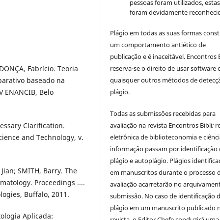
pessoas foram utilizados, esta
foram devidamente reconhecid
Plágio em todas as suas formas cons
um comportamento antiético de
publicação e é inaceitável. Encontros B
reserva-se o direito de usar software 
ONÇA, Fabrício. Teoria
quaisquer outros métodos de detecç
parativo baseado na
plágio.
XIV ENANCIB, Belo
Todas as submissões recebidas para
avaliação na revista Encontros Bibli
:
r
ssary Clarification.
eletrônica de biblioteconomia e ciênc
Science and Technology, v.
informação
passam por identificação
plágio e autoplágio. Plágios identific
Jian; SMITH, Barry. The
em manuscritos durante o processo 
matology. Proceedings ....
avaliação acarretarão no arquivamen
ogies, Buffalo, 2011.
submissão. No caso de identificação 
plágio em um manuscrito publicado 
ologia Aplicada:
revista, o Editor Chefe conduzirá uma