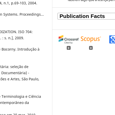
, n.1, p.69-103, 2004.
n Systems. Proceedings...
ZATION. ISO 704:
: s. n.], 2009.
0
0
 Bocorny. Introdução à
tária: seleção de
e Documentária) -
ões e Artes, São Paulo,
e Terminologia e Ciência
contemporâneo da
esso em 20 mar. 2010.