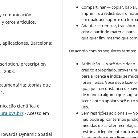
Compartilhar — copiar, baixar,
imprimir ou redistribuir o mate
 y comunicación.
em qualquer suporte ou forma
y otros artículos.
Adaptar — remixar, transforma
criar a partir do material para
qualquer fim, mesmo que come
, aplicaciones. Barcelona:
De acordo com os seguintes termos:
Atribuição — Você deve dar o
scription, prescription
crédito apropriado, prover um 
0, 2003.
para a licença e indicar se mu
foram feitas. Você deve fazê-l
cumentária: teorias que
qualquer circunstância razoáve
1.
de maneira alguma que sugira
licenciante a apoiar você ou o 
icação científica e
uso.
Sem restrições adicionais — V
tura.bvs.br/
> Acesso em
não pode aplicar termos jurídi
medidas de caráter tecnológic
restrinjam legalmente outros 
 Towards Dynamic Spatial
fazerem algo que a licença per