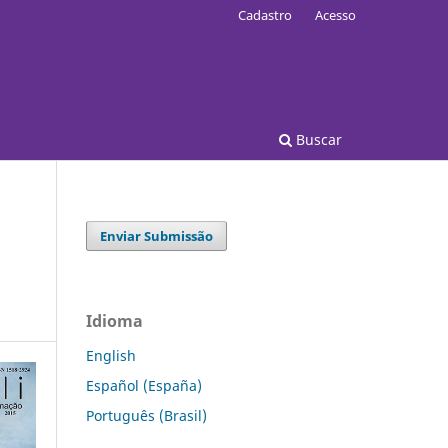
Cadastro
Acesso
Buscar
Enviar Submissão
Idioma
English
Español (España)
Português (Brasil)