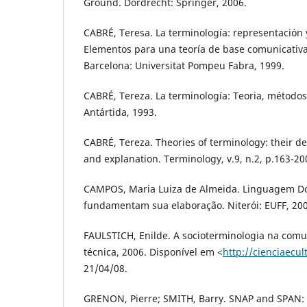
Ground. Dordrecht: Springer, 2006.
CABRÉ, Teresa. La terminología: representación
Elementos para una teoría de base comunicativa 
Barcelona: Universitat Pompeu Fabra, 1999.
CABRÉ, Tereza. La terminología: Teoria, métodos
Antártida, 1993.
CABRÉ, Tereza. Theories of terminology: their de
and explanation. Terminology, v.9, n.2, p.163-20
CAMPOS, Maria Luiza de Almeida. Linguagem Do
fundamentam sua elaboração. Niterói: EUFF, 200
FAULSTICH, Enilde. A socioterminologia na comun
técnica, 2006. Disponível em <
http://cienciaecul
21/04/08.
GRENON, Pierre; SMITH, Barry. SNAP and SPAN: