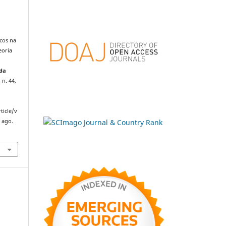
icos na
eoria
 da
 n. 44,
ticle/v
 ago.