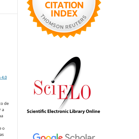
a
 4.0
to de
r a
ua
e o
as