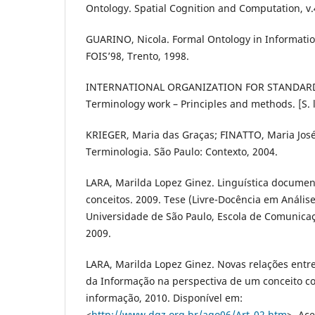
Ontology. Spatial Cognition and Computation, v.4
GUARINO, Nicola. Formal Ontology in Informatio
FOIS’98, Trento, 1998.
INTERNATIONAL ORGANIZATION FOR STANDARDI
Terminology work – Principles and methods. [S. l. 
KRIEGER, Maria das Graças; FINATTO, Maria José
Terminologia. São Paulo: Contexto, 2004.
LARA, Marilda Lopez Ginez. Linguística documen
conceitos. 2009. Tese (Livre-Docência em Anális
Universidade de São Paulo, Escola de Comunicaç
2009.
LARA, Marilda Lopez Ginez. Novas relações entr
da Informação na perspectiva de um conceito 
informação, 2010. Disponível em:
<
http://www.dgz.org.br/ago06/Art_02.htm
>. Ac