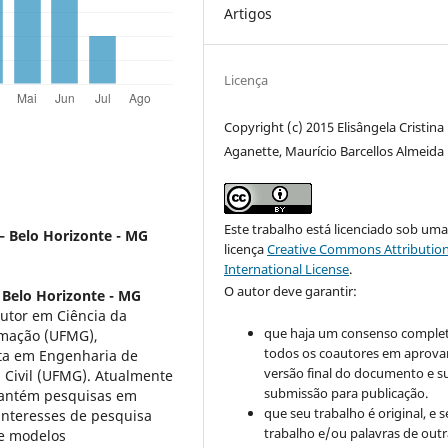
Artigos
Licença
Copyright (c) 2015 Elisângela Cristina
Aganette, Maurício Barcellos Almeida
Este trabalho está licenciado sob um
 Belo Horizonte - MG
licença
Creative Commons Attribution
International License
.
O autor deve garantir:
Belo Horizonte - MG
outor em Ciência da
que haja um consenso comple
rmação (UFMG),
todos os coautores em aprova
sta em Engenharia de
versão final do documento e s
Civil (UFMG). Atualmente
submissão para publicação.
mantém pesquisas em
que seu trabalho é original, e s
interesses de pesquisa
trabalho e/ou palavras de outr
 e modelos