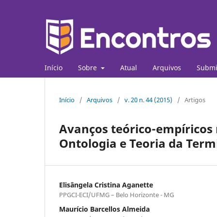
Início
Sobre
Atual
Arquivos
Submi
Início
/
Arquivos
/
v. 20 n. 44 (2015)
/
Artigos
Avanços teórico-empíricos
Ontologia e Teoria da Term
Elisângela Cristina Aganette
PPGCI-ECI/UFMG – Belo Horizonte - MG
Maurício Barcellos Almeida