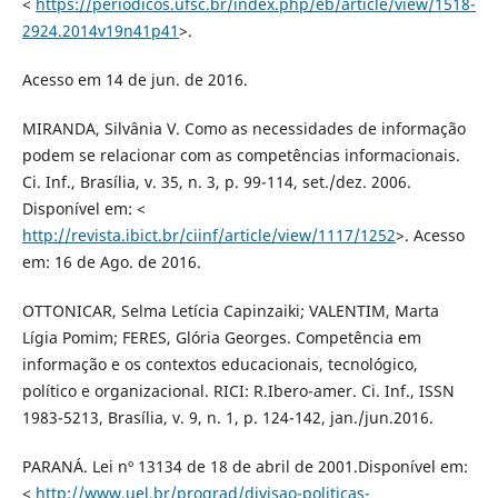
<
https://periodicos.ufsc.br/index.php/eb/article/view/1518-
2924.2014v19n41p41
>.
Acesso em 14 de jun. de 2016.
MIRANDA, Silvânia V. Como as necessidades de informação
podem se relacionar com as competências informacionais.
Ci. Inf., Brasília, v. 35, n. 3, p. 99-114, set./dez. 2006.
Disponível em: <
http://revista.ibict.br/ciinf/article/view/1117/1252
>. Acesso
em: 16 de Ago. de 2016.
OTTONICAR, Selma Letícia Capinzaiki; VALENTIM, Marta
Lígia Pomim; FERES, Glória Georges. Competência em
informação e os contextos educacionais, tecnológico,
político e organizacional. RICI: R.Ibero-amer. Ci. Inf., ISSN
1983-5213, Brasília, v. 9, n. 1, p. 124-142, jan./jun.2016.
PARANÁ. Lei nº 13134 de 18 de abril de 2001.Disponível em:
<
http://www.uel.br/prograd/divisao-politicas-