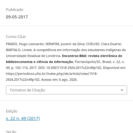
Publicado
09-05-2017
Como Citar
PRADO, Hugo Leonardo; SERAFIM, Jucenir da Silva; COELHO, Clara Duarte;
BARTALO, Linete. A competência em informação dos estudantes indígenas da
Universidade Estadual de Londrina.
Encontros Bibli: revista eletrônica de
biblioteconomia e ciência da informação
, Florianópolis/SC, Brasil, v. 22, n.
49, p. 102–114, 2017. DOI: 10.5007/1518-2924.2017v22n49p102. Disponível em:
https://periodicos.ufsc.br/index.php/eb/article/view/1518-
2924.2017v22n49p102. Acesso em: 6 ago. 2026.
Fomatos de Citação
Edição
v. 22 n. 49 (2017)
Seção