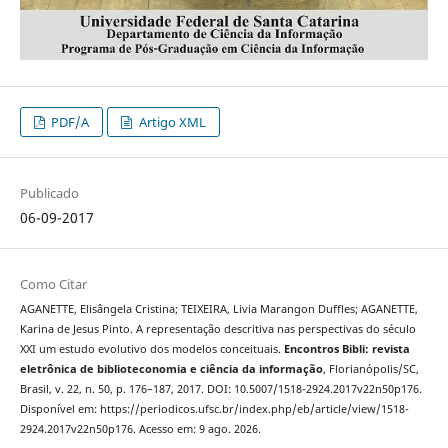
PDF/A
Artigo XML
Publicado
06-09-2017
Como Citar
AGANETTE, Elisângela Cristina; TEIXEIRA, Livia Marangon Duffles; AGANETTE,
Karina de Jesus Pinto. A representação descritiva nas perspectivas do século
XXI um estudo evolutivo dos modelos conceituais.
Encontros Bibli: revista
eletrônica de biblioteconomia e ciência da informação
, Florianópolis/SC,
Brasil, v. 22, n. 50, p. 176–187, 2017. DOI: 10.5007/1518-2924.2017v22n50p176.
Disponível em: https://periodicos.ufsc.br/index.php/eb/article/view/1518-
2924.2017v22n50p176. Acesso em: 9 ago. 2026.