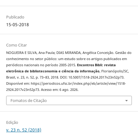
Publicado
15-05-2018
Como Citar
NOGUEIRA E SILVA, Ana Paula; DIAS MIRANDA, Angélica Conceição. Gestão do
conhecimento no setor público: um estudo sobre os artigos publicados em
periódicos nacionais no período 2005-2015.
Encontros Bibli: revista
eletrônica de biblioteconomia e ciência da informação
, Florianópolis/SC,
Brasil, v. 23, n. 52, p. 73–83, 2018. DOI: 10.5007/1518-2924.2017v23n52p73.
Disponível em: https://periodicos.ufsc.br/index.php/eb/article/view/1518-
2924.2017v23n52p73. Acesso em: 6 ago. 2026.
Fomatos de Citação
Edição
v. 23 n. 52 (2018)