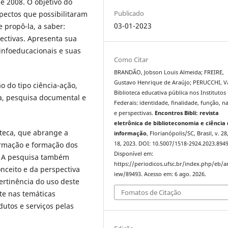
de 2008. O objetivo do
Publicado
spectos que possibilitaram
03-01-2023
 propô-la, a saber:
pectivas. Apresenta sua
infoeducacionais e suas
Como Citar
BRANDÃO, Jobson Louis Almeida; FREIRE,
Gustavo Henrique de Araújo; PERUCCHI, V
 do tipo ciência-ação,
Biblioteca educativa pública nos Institutos
ra, pesquisa documental e
Federais: identidade, finalidade, função, n
e perspectivas.
Encontros Bibli: revista
eletrônica de biblioteconomia e ciência
teca, que abrange a
informação
, Florianópolis/SC, Brasil, v. 28
ormação e formação dos
18, 2023. DOI: 10.5007/1518-2924.2023.8949
Disponível em:
is. A pesquisa também
https://periodicos.ufsc.br/index.php/eb/ar
onceito e da perspectiva
iew/89493. Acesso em: 6 ago. 2026.
ertinência do uso deste
Fomatos de Citação
te nas temáticas
dutos e serviços pelas