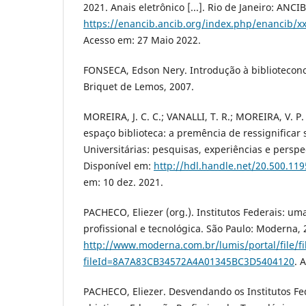
2021. Anais eletrônico [...]. Rio de Janeiro: ANCI
https://enancib.ancib.org/index.php/enancib/x
Acesso em: 27 Maio 2022.
FONSECA, Edson Nery. Introdução à biblioteconom
Briquet de Lemos, 2007.
MOREIRA, J. C. C.; VANALLI, T. R.; MOREIRA, V. P
espaço biblioteca: a premência de ressignificar 
Universitárias: pesquisas, experiências e perspect
Disponível em:
http://hdl.handle.net/20.500.11
em: 10 dez. 2021.
PACHECO, Eliezer (org.). Institutos Federais: u
profissional e tecnológica. São Paulo: Moderna, 
http://www.moderna.com.br/lumis/portal/file/f
fileId=8A7A83CB34572A4A01345BC3D5404120
. 
PACHECO, Eliezer. Desvendando os Institutos Fe