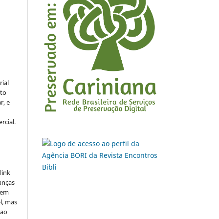
rial
to
r, e
rcial.
link
danças
o em
l, mas
 ao