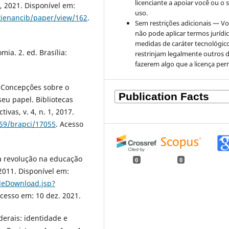
licenciante a apoiar você ou o 
B, 2021. Disponível em:
uso.
xienancib/paper/view/162
.
Sem restrições adicionais — V
não pode aplicar termos jurídi
medidas de caráter tecnológic
ia. 2. ed. Brasília:
restrinjam legalmente outros 
fazerem algo que a licença per
. Concepções sobre o
seu papel. Bibliotecas
ivas, v. 4, n. 1, 2017.
959/brapci/17055
. Acesso
ma revolução na educação
0
0
2011. Disponível em:
ileDownload.jsp?
Acesso em: 10 dez. 2021.
derais: identidade e