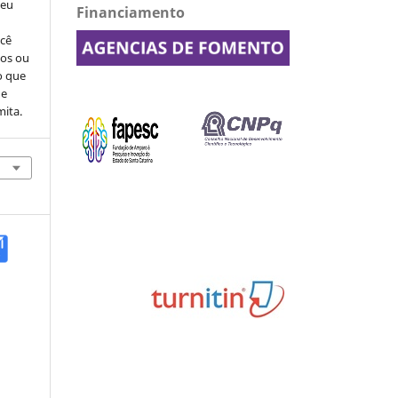
seu
Financiamento
ocê
cos ou
o que
de
mita.