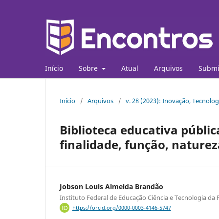
Início
Sobre
Atual
Arquivos
Submi
Início
/
Arquivos
/
v. 28 (2023): Inovação, Tecnolog
Biblioteca educativa públic
finalidade, função, naturez
Jobson Louis Almeida Brandão
Instituto Federal de Educação Ciência e Tecnologia da
https://orcid.org/0000-0003-4146-5747