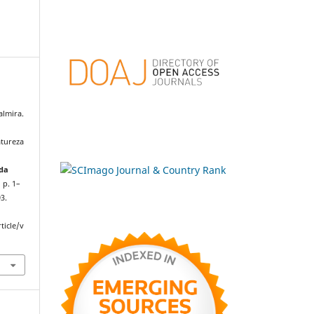
almira.
atureza
 da
, p. 1–
3.
ticle/v