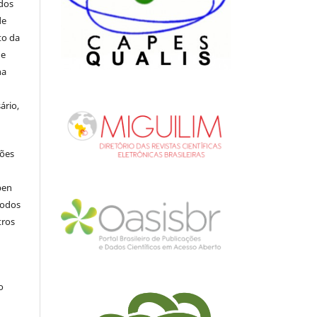
ados
de
to da
de
na
ário,
ções
pen
todos
tros
.
o