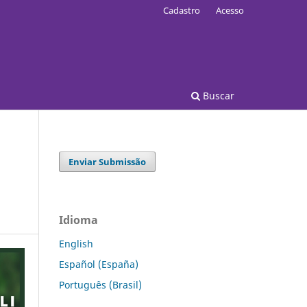
Cadastro
Acesso
Buscar
Enviar Submissão
Idioma
English
Español (España)
Português (Brasil)