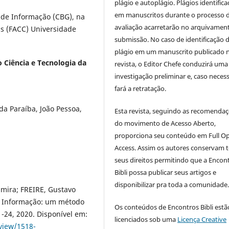
plágio e autoplágio. Plágios identific
em manuscritos durante o processo 
 de Informação (CBG), na
avaliação acarretarão no arquivamen
is (FACC) Universidade
submissão. No caso de identificação 
plágio em um manuscrito publicado 
o Ciência e Tecnologia da
revista, o Editor Chefe conduzirá uma
investigação preliminar e, caso necess
fará a retratação.
 da Paraíba, João Pessoa,
Esta revista, seguindo as recomenda
do movimento de Acesso Aberto,
proporciona seu conteúdo em Full O
Access. Assim os autores conservam 
seus direitos permitindo que a Encon
Bibli possa publicar seus artigos e
disponibilizar pra toda a comunidade
mira; FREIRE, Gustavo
a Informação: um método
Os conteúdos de Encontros Bibli estã
01-24, 2020. Disponível em:
licenciados sob uma
Licença Creative
/view/1518-