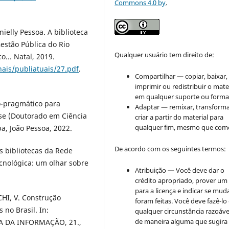
Commons 4.0 by
.
ielly Pessoa. A biblioteca
estão Pública do Rio
Qualquer usuário tem direito de:
o... Natal, 2019.
ais/publiatuais/27.pdf
.
Compartilhar — copiar, baixar,
imprimir ou redistribuir o mate
em qualquer suporte ou forma
o-pragmático para
Adaptar — remixar, transforma
ese (Doutorado em Ciência
criar a partir do material para
qualquer fim, mesmo que come
a, João Pessoa, 2022.
De acordo com os seguintes termos:
s bibliotecas da Rede
ecnológica: um olhar sobre
Atribuição — Você deve dar o
crédito apropriado, prover um 
para a licença e indicar se mu
CHI, V. Construção
foram feitas. Você deve fazê-l
 no Brasil. In:
qualquer circunstância razoáve
de maneira alguma que sugira
 DA INFORMAÇÃO, 21.,