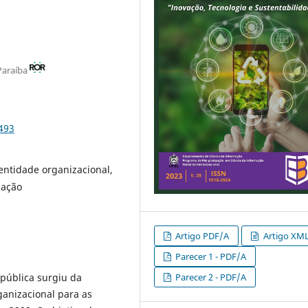
 Paraíba
493
dentidade organizacional,
mação
Artigo PDF/A
Artigo XM
Parecer 1 - PDF/A
Parecer 2 - PDF/A
 pública surgiu da
anizacional para as