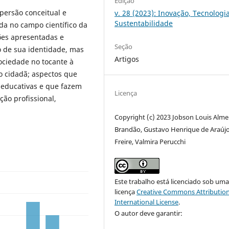
Edição
persão conceitual e
v. 28 (2023): Inovação, Tecnologi
Sustentabilidade
ida no campo científico da
ões apresentadas e
Seção
o de sua identidade, mas
Artigos
ciedade no tocante à
o cidadã; aspectos que
s educativas e que fazem
Licença
ção profissional,
Copyright (c) 2023 Jobson Louis Alme
Brandão, Gustavo Henrique de Araúj
Freire, Valmira Perucchi
Este trabalho está licenciado sob um
licença
Creative Commons Attribution
International License
.
O autor deve garantir: