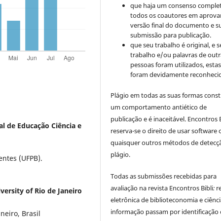
que haja um consenso comple
todos os coautores em aprova
versão final do documento e s
submissão para publicação.
que seu trabalho é original, e s
trabalho e/ou palavras de outr
pessoas foram utilizados, esta
foram devidamente reconhecid
Plágio em todas as suas formas cons
um comportamento antiético de
publicação e é inaceitável. Encontros B
al de Educação Ciência e
reserva-se o direito de usar software 
quaisquer outros métodos de detecç
plágio.
ntes (UFPB).
Todas as submissões recebidas para
avaliação na revista Encontros Bibli
:
r
versity of Rio de Janeiro
eletrônica de biblioteconomia e ciênc
informação
passam por identificação
neiro, Brasil