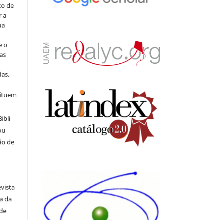
to de
r a
ua
e o
as
s
as.
tituem
ibli
ou
ão de
evista
ia da
 de