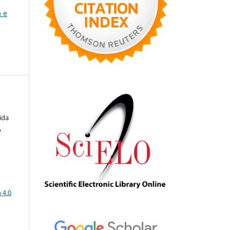
a e
ida
o
a
 4.0