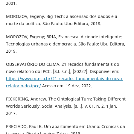
2001.
MOROZOV, Evgeny. Big Tech: a ascensão dos dados e a
morte da política. São Paulo: Ubu Editora, 2018.
MOROZOV, Evgeny; BRIA, Francesca. A cidade inteligente:
Tecnologias urbanas e democracia. São Paulo: Ubu Editora,
2019.
OBSERVATÓRIO DO CLIMA. 21 recados fundamentais do
novo relatório do IPCC. [S.l.:s.n.], [2022?]. Disponível em:
https://www.oc.eco.br/21-recados-fundamentais-do-novo-
relatorio-do-ipcc/
Acesso em: 19 dez. 2022.
PICKERING, Andrew. The Ontological Turn: Taking Different
Worlds Seriously. Social Analysis, [s.l.], v. 61, n. 2, 1 jan.
2017.
PRECIADO, Paul B. Um apartamento em Urano: Crônicas da
travessia. Rio de Janeiro: Zahar, 2019.