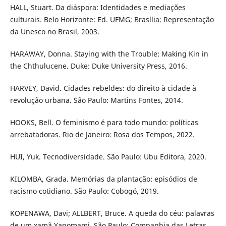
HALL, Stuart. Da diáspora: Identidades e mediações
culturais. Belo Horizonte: Ed. UFMG; Brasília: Representação
da Unesco no Brasil, 2003.
HARAWAY, Donna. Staying with the Trouble: Making Kin in
the Chthulucene. Duke: Duke University Press, 2016.
HARVEY, David. Cidades rebeldes: do direito à cidade à
revolução urbana. São Paulo: Martins Fontes, 2014.
HOOKS, Bell. O feminismo é para todo mundo: políticas
arrebatadoras. Rio de Janeiro: Rosa dos Tempos, 2022.
HUI, Yuk. Tecnodiversidade. São Paulo: Ubu Editora, 2020.
KILOMBA, Grada. Memórias da plantação: episódios de
racismo cotidiano. São Paulo: Cobogó, 2019.
KOPENAWA, Davi; ALLBERT, Bruce. A queda do céu: palavras
de um xamã Yanomami. São Paulo: Companhia das Letras,