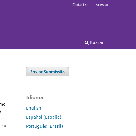
Cadastro
Acesso
Buscar
Enviar Submissão
Idioma
omo
English
e
Español (España)
 e
ica
Português (Brasil)