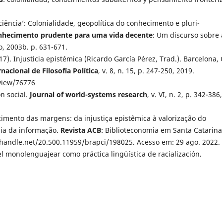
ência’: Colonialidade, geopolítica do conhecimento e pluri-
nhecimento prudente para uma vida decente
: Um discurso sobre 
o, 2003b. p. 631-671.
. Injusticia epistémica (Ricardo García Pérez, Trad.). Barcelona, 
nacional de Filosofía Política
, v. 8, n. 15, p. 247-250, 2019.
/view/76776
ón social.
Journal of world-systems research
, v. VI, n. 2, p. 342-386,
hecimento das margens: da injustiça epistêmica à valorização do
ia da informação.
Revista ACB
: Biblioteconomia em Santa Catarina,
dl.handle.net/20.500.11959/brapci/198025. Acesso em: 29 ago. 2022.
el monolenguajear como práctica lingüística de racialización.