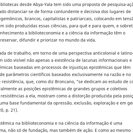
ibliotecas desde Abya-Yala tem sido uma proposta de pesquisa-aç
do distanciar-se de forma contundente e decisiva dos lugares de
gemônicos, brancos, capitalistas e patriarcais, colocando em tens
m sido produzidas essas ciências, para quê e para quem, e sobre
onhecimento a biblioteconomia e a ciência da informação têm o
preservar, difundir e priorizar no mundo da vida.
a de trabalho, em torno de uma perspectiva anticolonial e latino
 sido visível não apenas a existência de lacunas informacionais e
êmicas baseadas em processos de injustiças epistêmicas que têm
e parâmetros científicos baseados exclusivamente na razão e no
 resistência, que, como diz Broncano, "se dedicam ao estudo de 
almente as posições epistêmicas de grandes grupos e coletivos
de resistências a ela, mostram como a distorção produzida pela posi
 uma base fundamental da opressão, exclusão, exploração e em ge
, p. 21).
istêmica na biblioteconomia e na ciência da informação é uma
esma, não só de fundação, mas também de ação. E como ao mesmo