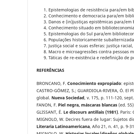
Epistemologias de resistência para/em bib
Conhecimento e democracia para/em bibli
Danos e (in)justiças epistêmicas para/em 
Conhecimento situado em biblioteconomia 
Epistemologias do Sul para/em biblioteco
Populações historicamente subalternizada
Justiça social e suas esferas: justiça racial
Macro e microagressões contra pessoas m
Táticas de re-existência e redefinição de 
REFERÊNCIAS
BRONCANO, F.
Conocimiento expropiado
: epis
CASTRO-GÓMEZ, S.; GUARDIOLA-RIVERA, Ó. El Plan
global.
Nueva Sociedad
, v. 175, p. 111-120, sept
FANON, F.
Piel negra, máscaras blancas
(ed. 55)
GLISSANT, É.
Le discours antillais (1981)
. Paris:
MIGNOLO, W. Decires fuera de lugar: Sujetos dic
Literaria Latinoamericana
, Año 21, n. 41, p. 9-
MIGNOLO, W.
Historias locales/diseños globale