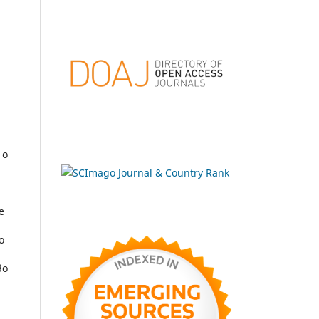
 o
e
o
ão