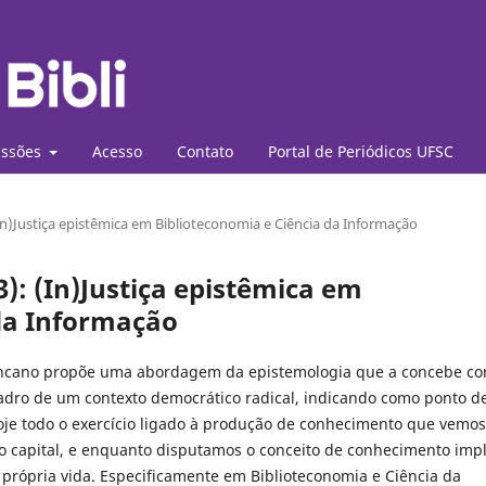
ssões
Acesso
Contato
Portal de Periódicos UFSC
 (In)Justiça epistêmica em Biblioteconomia e Ciência da Informação
23): (In)Justiça epistêmica em
 da Informação
ncano propõe uma abordagem da epistemologia que a concebe c
uadro de um contexto democrático radical, indicando como ponto d
oje todo o exercício ligado à produção de conhecimento que vemos
capital, e enquanto disputamos o conceito de conhecimento impl
 própria vida. Especificamente em Biblioteconomia e Ciência da