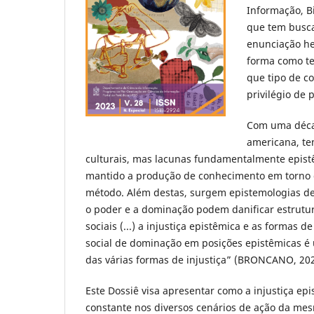
Informação, B
que tem busca
enunciação he
forma como te
que tipo de c
privilégio de 
Com uma décad
americana, tem
culturais, mas lacunas fundamentalmente epist
mantido a produção de conhecimento em torno d
método. Além destas, surgem epistemologias de
o poder e a dominação podem danificar estrutur
sociais (...) a injustiça epistêmica e as formas 
social de dominação em posições epistêmicas é
das várias formas de injustiça” (BRONCANO, 2020
Este Dossiê visa apresentar como a injustiça ep
constante nos diversos cenários de ação da m