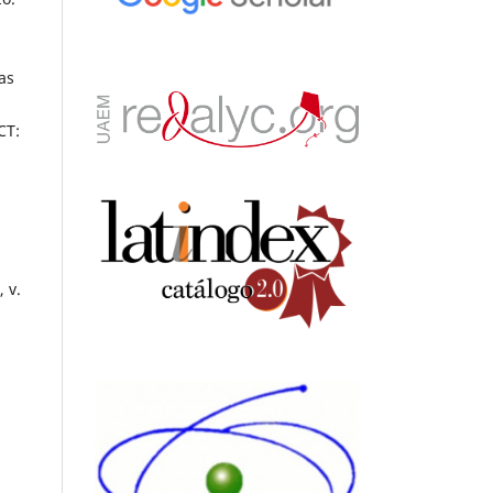
as
CT:
 v.