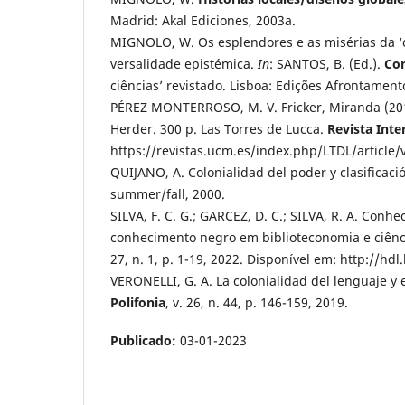
Madrid: Akal Ediciones, 2003a.
MIGNOLO, W. Os esplendores e as misérias da ‘ci
versalidade epistémica.
In
: SANTOS, B. (Ed.).
Co
ciências’ revistado. Lisboa: Edições Afrontament
PÉREZ MONTERROSO, M. V. Fricker, Miranda (2017)
Herder. 300 p. Las Torres de Lucca.
Revista Inter
https://revistas.ucm.es/index.php/LTDL/article
QUIJANO, A. Colonialidad del poder y clasificaci
summer/fall, 2000.
SILVA, F. C. G.; GARCEZ, D. C.; SILVA, R. A. Con
conhecimento negro em biblioteconomia e ciênc
27, n. 1, p. 1-19, 2022. Disponível em: http://h
VERONELLI, G. A. La colonialidad del lenguaje y 
Polifonia
, v. 26, n. 44, p. 146-159, 2019.
Publicado:
03-01-2023