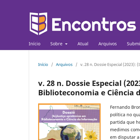
Início
Sobre
Atual
Arquivos
Submi
Início
/
Arquivos
/
v. 28 n. Dossie Especial (2023):
v. 28 n. Dossie Especial (20
Biblioteconomia e Ciência
Fernando Bro
política no q
partida que h
medimos como 
em disputar a