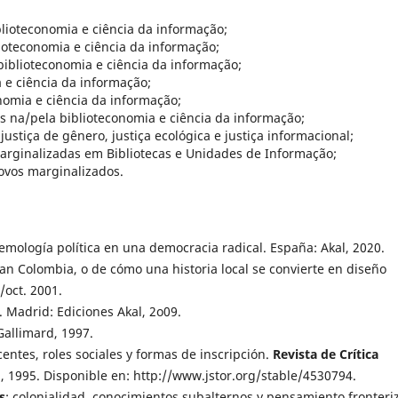
lioteconomia e ciência da informação;
oteconomia e ciência da informação;
biblioteconomia e ciência da informação;
e ciência da informação;
nomia e ciência da informação;
s na/pela biblioteconomia e ciência da informação;
, justiça de gênero, justiça ecológica e justiça informacional;
arginalizadas em Bibliotecas e Unidades de Informação;
povos marginalizados.
temología política en una democracia radical. España: Akal, 2020.
 Colombia, o de cómo una historia local se convierte en diseño
./oct. 2001.
. Madrid: Ediciones Akal, 2o09.
 Gallimard, 1997.
entes, roles sociales y formas de inscripción.
Revista de Crítica
31, 1995. Disponible en: http://www.jstor.org/stable/4530794.
s
: colonialidad, conocimientos subalternos y pensamiento fronteri