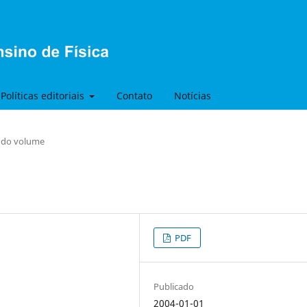
Políticas editoriais
Contato
Notícias
s do volume
PDF
Publicado
2004-01-01