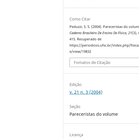
Como Citar
Peduzzi, S. S. (2004). Pareceristas do volum
Caderno Brasileiro De Ensino De Física
,
21
(3),
415. Recuperado de
https://periodicos.ufsc.br/index.php/fisica/
e/view/19832
Fomatos de Citação
Edição
v. 21 n. 3 (2004)
Seção
Pareceristas do volume
Licença