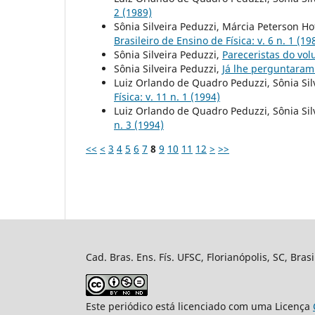
2 (1989)
Sônia Silveira Peduzzi, Márcia Peterson 
Brasileiro de Ensino de Física: v. 6 n. 1 (19
Sônia Silveira Peduzzi,
Pareceristas do vo
Sônia Silveira Peduzzi,
Já lhe perguntaram
Luiz Orlando de Quadro Peduzzi, Sônia Sil
Física: v. 11 n. 1 (1994)
Luiz Orlando de Quadro Peduzzi, Sônia Sil
n. 3 (1994)
<<
<
3
4
5
6
7
8
9
10
11
12
>
>>
Cad. Bras. Ens. Fís. UFSC, Florianópolis, SC, Bra
Este periódico está licenciado com uma Licença