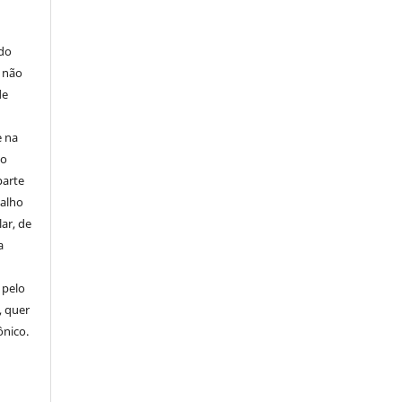
E
 do
e não
de
e na
 o
parte
balho
ar, de
a
 pelo
, quer
ônico.