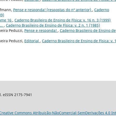
Hofmann,
Pense e responda! (respostas do nº anterior)
,
Caderno
89)
lume 16
,
Caderno Brasileiro de Ensino de Física: v. 16 n. 3 (1999)
...
,
Caderno Brasileiro de Ensino de Física: v. 2 n. 1 (1985)
veira Peduzzi,
Pense e responda!
,
Caderno Brasileiro de Ensino de
veira Peduzzi,
Editorial
,
Caderno Brasileiro de Ensino de Física: v. 
sil. eISSN 2175-7941
Creative Commons Atribuição-NãoComercial-SemDerivações 4.0 Int