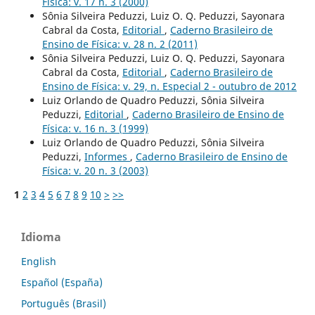
Física: v. 17 n. 3 (2000)
Sônia Silveira Peduzzi, Luiz O. Q. Peduzzi, Sayonara
Cabral da Costa,
Editorial
,
Caderno Brasileiro de
Ensino de Física: v. 28 n. 2 (2011)
Sônia Silveira Peduzzi, Luiz O. Q. Peduzzi, Sayonara
Cabral da Costa,
Editorial
,
Caderno Brasileiro de
Ensino de Física: v. 29, n. Especial 2 - outubro de 2012
Luiz Orlando de Quadro Peduzzi, Sônia Silveira
Peduzzi,
Editorial
,
Caderno Brasileiro de Ensino de
Física: v. 16 n. 3 (1999)
Luiz Orlando de Quadro Peduzzi, Sônia Silveira
Peduzzi,
Informes
,
Caderno Brasileiro de Ensino de
Física: v. 20 n. 3 (2003)
1
2
3
4
5
6
7
8
9
10
>
>>
Idioma
English
Español (España)
Português (Brasil)