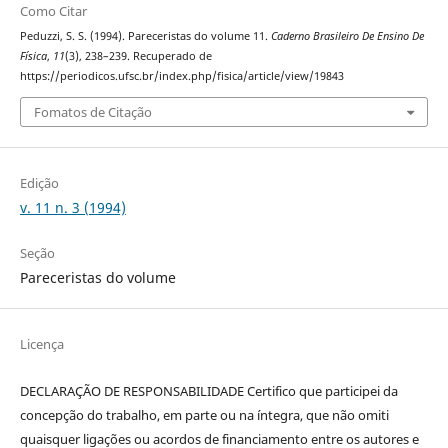
Como Citar
Peduzzi, S. S. (1994). Pareceristas do volume 11.
Caderno Brasileiro De Ensino De
Física
,
11
(3), 238–239. Recuperado de
https://periodicos.ufsc.br/index.php/fisica/article/view/19843
Fomatos de Citação
Edição
v. 11 n. 3 (1994)
Seção
Pareceristas do volume
Licença
DECLARAÇÃO DE RESPONSABILIDADE Certifico que participei da
concepção do trabalho, em parte ou na íntegra, que não omiti
quaisquer ligações ou acordos de financiamento entre os autores e