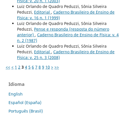
Física: v. 20 n. 1 (2003)
Luiz Orlando de Quadro Peduzzi, Sônia Silveira
Peduzzi,
Editorial
,
Caderno Brasileiro de Ensino de
Física: v. 16 n. 1 (1999)
Luiz Orlando de Quadro Peduzzi, Sônia Silveira
Peduzzi,
Pense e responda (resposta do número
anterior)
,
Caderno Brasileiro de Ensino de Física: v. 4
n. 2 (1987)
Luiz Orlando de Quadro Peduzzi, Sônia Silveira
Peduzzi,
Editorial
,
Caderno Brasileiro de Ensino de
Física: v. 25 n. 3 (2008)
<<
<
1
2
3
4
5
6
7
8
9
10
>
>>
Idioma
English
Español (España)
Português (Brasil)