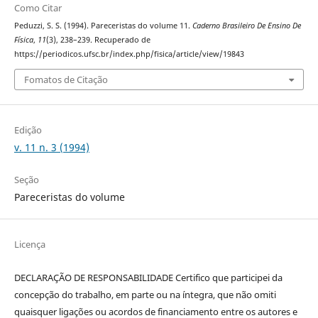
Como Citar
Peduzzi, S. S. (1994). Pareceristas do volume 11.
Caderno Brasileiro De Ensino De
Física
,
11
(3), 238–239. Recuperado de
https://periodicos.ufsc.br/index.php/fisica/article/view/19843
Fomatos de Citação
Edição
v. 11 n. 3 (1994)
Seção
Pareceristas do volume
Licença
DECLARAÇÃO DE RESPONSABILIDADE Certifico que participei da
concepção do trabalho, em parte ou na íntegra, que não omiti
quaisquer ligações ou acordos de financiamento entre os autores e