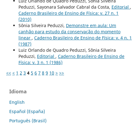
Luiz Orlando de Quadro Peduzzi, Sônia Silveira
Peduzzi, Sayonara Salvador Cabral da Costa,
Editorial
,
Caderno Brasileiro de Ensino de Física: v. 27 n. 1
(2010)
Sônia Silveira Peduzzi,
Demonstre em aula: Um
canhão para estudo da conservação do momento
linear
,
Caderno Brasileiro de Ensino de Física: v. 4 n. 1
(1987)
Luiz Orlando de Quadro Peduzzi, Sônia Silveira
Peduzzi,
Editorial
,
Caderno Brasileiro de Ensino de
Física: v. 3 n. 1 (1986)
<<
<
1
2
3
4
5
6
7
8
9
10
>
>>
Idioma
English
Español (España)
Português (Brasil)