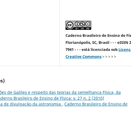
Caderno Brasileiro de Ensino de Fís
Florianópolis, SC, Brasil - - - eISSN 
7941 - - - está licenciada sob
Licenç
Creative Commons
> > > > >
s)
s de Galileo e respeito das teorias da semelhança Física, da
derno Brasileiro de Ensino de Física: v. 27 n. 2 (2010)
rma de divulgação da astronomia
,
Caderno Brasileiro de Ensino de