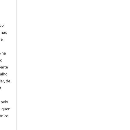
E
 do
e não
de
e na
 o
parte
balho
ar, de
a
 pelo
, quer
ônico.