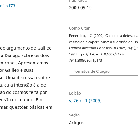
6n1p173
2009-05-19
Como Citar
Penereiro, J. C. (2009). Galileo e a defesa d
cosmologia copernicana: a sua visão do un
 do argumento de Galileo
Caderno Brasileiro De Ensino De Física
,
26
(1),
198. https://doi.org/10.5007/2175-
bra Diálogo sobre os dois
7941.2009v26n1p173
rnicano . Apresentamos
r Galileo e suas
Fomatos de Citação
so. Uma discussão sobre
a, cuja intenção é a de
ão do cosmos feita por
Edição
eensão do mundo. Em
v. 26 n. 1 (2009)
umas questões básicas em
Seção
Artigos