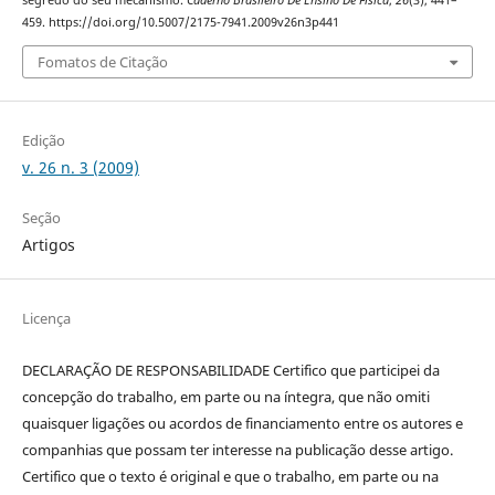
segredo do seu mecanismo.
Caderno Brasileiro De Ensino De Física
,
26
(3), 441–
459. https://doi.org/10.5007/2175-7941.2009v26n3p441
Fomatos de Citação
Edição
v. 26 n. 3 (2009)
Seção
Artigos
Licença
DECLARAÇÃO DE RESPONSABILIDADE Certifico que participei da
concepção do trabalho, em parte ou na íntegra, que não omiti
quaisquer ligações ou acordos de financiamento entre os autores e
companhias que possam ter interesse na publicação desse artigo.
Certifico que o texto é original e que o trabalho, em parte ou na