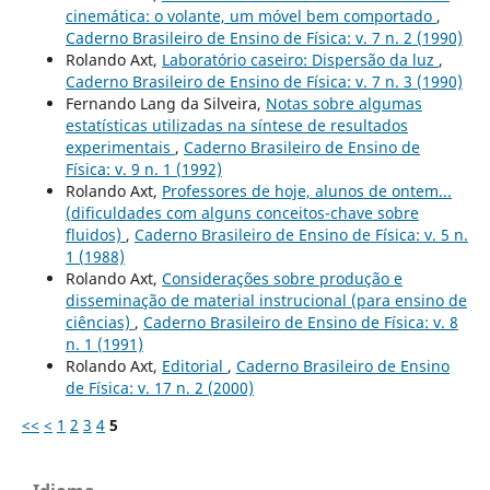
cinemática: o volante, um móvel bem comportado
,
Caderno Brasileiro de Ensino de Física: v. 7 n. 2 (1990)
Rolando Axt,
Laboratório caseiro: Dispersão da luz
,
Caderno Brasileiro de Ensino de Física: v. 7 n. 3 (1990)
Fernando Lang da Silveira,
Notas sobre algumas
estatísticas utilizadas na síntese de resultados
experimentais
,
Caderno Brasileiro de Ensino de
Física: v. 9 n. 1 (1992)
Rolando Axt,
Professores de hoje, alunos de ontem...
(dificuldades com alguns conceitos-chave sobre
fluidos)
,
Caderno Brasileiro de Ensino de Física: v. 5 n.
1 (1988)
Rolando Axt,
Considerações sobre produção e
disseminação de material instrucional (para ensino de
ciências)
,
Caderno Brasileiro de Ensino de Física: v. 8
n. 1 (1991)
Rolando Axt,
Editorial
,
Caderno Brasileiro de Ensino
de Física: v. 17 n. 2 (2000)
<<
<
1
2
3
4
5