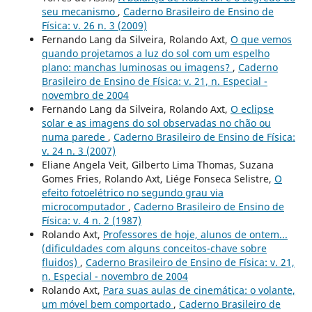
seu mecanismo
,
Caderno Brasileiro de Ensino de
Física: v. 26 n. 3 (2009)
Fernando Lang da Silveira, Rolando Axt,
O que vemos
quando projetamos a luz do sol com um espelho
plano: manchas luminosas ou imagens?
,
Caderno
Brasileiro de Ensino de Física: v. 21, n. Especial -
novembro de 2004
Fernando Lang da Silveira, Rolando Axt,
O eclipse
solar e as imagens do sol observadas no chão ou
numa parede
,
Caderno Brasileiro de Ensino de Física:
v. 24 n. 3 (2007)
Eliane Angela Veit, Gilberto Lima Thomas, Suzana
Gomes Fries, Rolando Axt, Liége Fonseca Selistre,
O
efeito fotoelétrico no segundo grau via
microcomputador
,
Caderno Brasileiro de Ensino de
Física: v. 4 n. 2 (1987)
Rolando Axt,
Professores de hoje, alunos de ontem...
(dificuldades com alguns conceitos-chave sobre
fluidos)
,
Caderno Brasileiro de Ensino de Física: v. 21,
n. Especial - novembro de 2004
Rolando Axt,
Para suas aulas de cinemática: o volante,
um móvel bem comportado
,
Caderno Brasileiro de