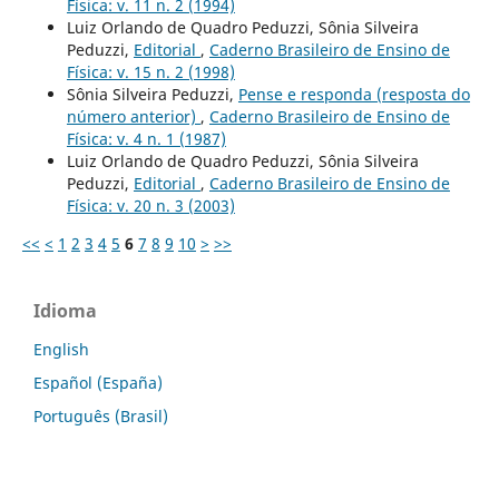
Física: v. 11 n. 2 (1994)
Luiz Orlando de Quadro Peduzzi, Sônia Silveira
Peduzzi,
Editorial
,
Caderno Brasileiro de Ensino de
Física: v. 15 n. 2 (1998)
Sônia Silveira Peduzzi,
Pense e responda (resposta do
número anterior)
,
Caderno Brasileiro de Ensino de
Física: v. 4 n. 1 (1987)
Luiz Orlando de Quadro Peduzzi, Sônia Silveira
Peduzzi,
Editorial
,
Caderno Brasileiro de Ensino de
Física: v. 20 n. 3 (2003)
<<
<
1
2
3
4
5
6
7
8
9
10
>
>>
Idioma
English
Español (España)
Português (Brasil)