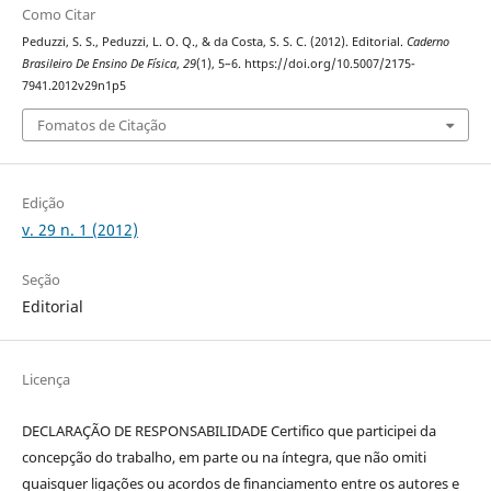
Como Citar
Peduzzi, S. S., Peduzzi, L. O. Q., & da Costa, S. S. C. (2012). Editorial.
Caderno
Brasileiro De Ensino De Física
,
29
(1), 5–6. https://doi.org/10.5007/2175-
7941.2012v29n1p5
Fomatos de Citação
Edição
v. 29 n. 1 (2012)
Seção
Editorial
Licença
DECLARAÇÃO DE RESPONSABILIDADE Certifico que participei da
concepção do trabalho, em parte ou na íntegra, que não omiti
quaisquer ligações ou acordos de financiamento entre os autores e