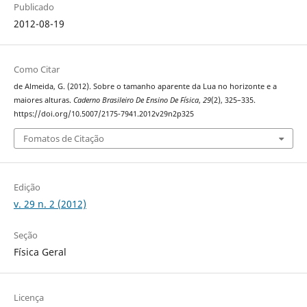
Publicado
2012-08-19
Como Citar
de Almeida, G. (2012). Sobre o tamanho aparente da Lua no horizonte e a
maiores alturas.
Caderno Brasileiro De Ensino De Física
,
29
(2), 325–335.
https://doi.org/10.5007/2175-7941.2012v29n2p325
Fomatos de Citação
Edição
v. 29 n. 2 (2012)
Seção
Física Geral
Licença