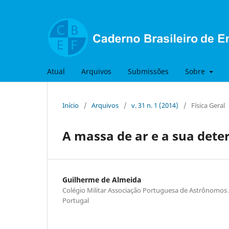
Atual
Arquivos
Submissões
Sobre
Início
/
Arquivos
/
v. 31 n. 1 (2014)
/
Física Geral
A massa de ar e a sua dete
Guilherme de Almeida
Colégio Militar Associação Portuguesa de Astrônomos
Portugal