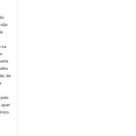
E
 do
e não
de
e na
 o
parte
balho
ar, de
a
 pelo
, quer
ônico.