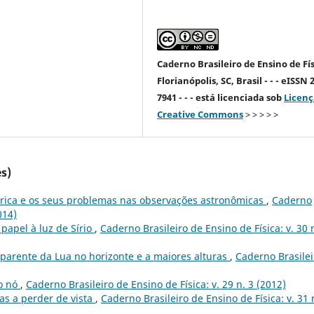
Caderno Brasileiro de Ensino de Fís
Florianópolis, SC, Brasil - - - eISSN 
7941 - - - está licenciada sob
Licenç
Creative Commons
> > > > >
s)
érica e os seus problemas nas observações astronômicas
,
Caderno
014)
apel à luz de Sírio
,
Caderno Brasileiro de Ensino de Física: v. 30 
parente da Lua no horizonte e a maiores alturas
,
Caderno Brasilei
 o nó
,
Caderno Brasileiro de Ensino de Física: v. 29 n. 3 (2012)
as a perder de vista
,
Caderno Brasileiro de Ensino de Física: v. 31 