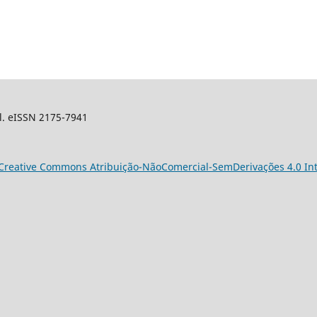
sil. eISSN 2175-7941
Creative Commons Atribuição-NãoComercial-SemDerivações 4.0 Int