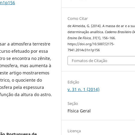
1n1p156
Como Citar
de Almeida, G. (2014). A massa de ar e a su
determinação analítica.
Caderno Brasileiro D
Ensino De Física
,
31
(1), 156–166.
sar a atmosfera terrestre
https://doi.org/10.5007/2175-
7941.2014v31n1p156
curso efetuado por essa
ro se encontra no zênite,
Fomatos de Citação
atmosfera, mas aumenta à
Neste artigo mostraremos
trico, o quociente do
Edição
osfera pela espessura
v. 31 n. 1 (2014)
unção da altura do astro.
Seção
Física Geral
Licença
ação Portuguesa de