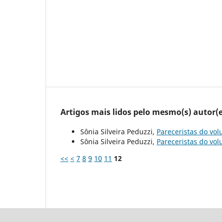
Artigos mais lidos pelo mesmo(s) autor(e
Sônia Silveira Peduzzi,
Pareceristas do vo
Sônia Silveira Peduzzi,
Pareceristas do vo
<<
<
7
8
9
10
11
12