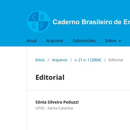
Atual
Arquivos
Submissões
Sobre
Início
/
Arquivos
/
v. 21 n. 1 (2004)
/
Editorial
Editorial
Sônia Silveira Peduzzi
UFSC - Santa Catarina