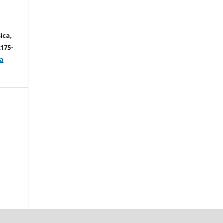
ica,
2175-
a