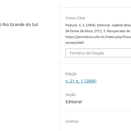
Como Citar
o Rio Grande do Sul
Peduzzi, S. S. (2004). Editorial.
Caderno Brasi
De Ensino De Física
,
21
(1), 5. Recuperado de
https://periodicos.ufsc.br/index.php/fisica/
e/view/6447
Fomatos de Citação
Edição
v. 21 n. 1 (2004)
Seção
Editorial
Licença