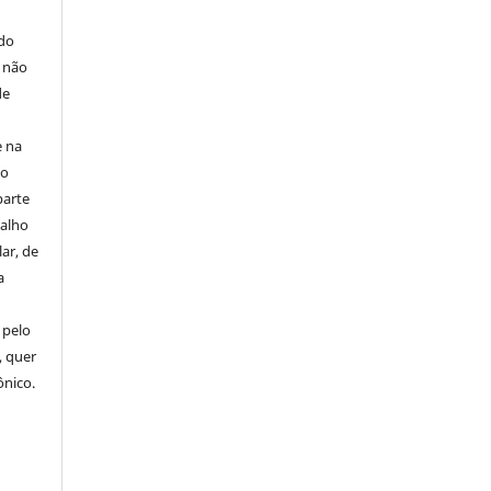
E
 do
e não
de
e na
 o
parte
balho
ar, de
a
 pelo
, quer
ônico.