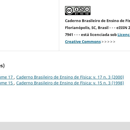
Caderno Brasileiro de Ensino de Fís
Florianópolis, SC, Brasil - - - eISSN 
7941 - - - está licenciada sob
Licenç
Creative Commons
> > > > >
s)
lume 17
,
Caderno Brasileiro de Ensino de Física: v. 17 n. 3 (2000)
lume 15
,
Caderno Brasileiro de Ensino de Física: v. 15 n. 3 (1998)