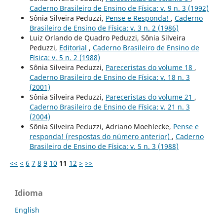
Caderno Brasileiro de Ensino de Física: v. 9 n. 3 (1992)
Sônia Silveira Peduzzi,
Pense e Responda!
,
Caderno
Brasileiro de Ensino de Física: v. 3 n. 2 (1986)
Luiz Orlando de Quadro Peduzzi, Sônia Silveira
Peduzzi,
Editorial
,
Caderno Brasileiro de Ensino de
Física: v. 5 n. 2 (1988)
Sônia Silveira Peduzzi,
Pareceristas do volume 18
,
Caderno Brasileiro de Ensino de Física: v. 18 n. 3
(2001)
Sônia Silveira Peduzzi,
Pareceristas do volume 21
,
Caderno Brasileiro de Ensino de Física: v. 21 n. 3
(2004)
Sônia Silveira Peduzzi, Adriano Moehlecke,
Pense e
responda! (respostas do número anterior)
,
Caderno
Brasileiro de Ensino de Física: v. 5 n. 3 (1988)
<<
<
6
7
8
9
10
11
12
>
>>
Idioma
English