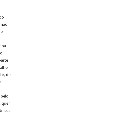
E
 do
e não
de
e na
 o
parte
balho
ar, de
a
 pelo
, quer
ônico.