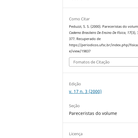
Como Citar
Peduzzi, S. S. (2000). Pareceristas do volum
Caderno Brasileiro De Ensino De Física
,
17
(3),
377. Recuperado de
https://periodicos.ufsc.br/index.php/fisica/
e/view/19837
Fomatos de Citação
Edição
v. 17 n. 3 (2000)
Seção
Pareceristas do volume
Licença