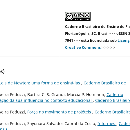
Caderno Brasileiro de Ensino de Fís
Florianópolis, SC, Brasil - - - eISSN 
7941 - - - está licenciada sob
Licenç
Creative Commons
> > > > >
s)
Leis de Newton: uma forma de ensiná-las
,
Caderno Brasileiro de
eira Peduzzi, Bartira C. S. Grandi, Márcia P. Hofmann,
Caderno
iação da sua influência no contexto educacional
,
Caderno Brasileir
veira Peduzzi,
Força no movimento de projéteis
,
Caderno Brasileir
veira Peduzzi, Sayonara Salvador Cabral da Costa,
Informes
,
Cade
010)