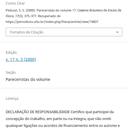
Como Citar
Peduzzi, S. S. (2000). Pareceristas do volume 17.
Caderno Brasileiro De Ensino De
Física
,
17
(3), 375–377. Recuperado de
https://periodicos.ufsc.br/index.php/fisica/article/view/19837
Fomatos de Citação
Edição
v. 17 n. 3 (2000)
Seção
Pareceristas do volume
Licença
DECLARAÇÃO DE RESPONSABILIDADE Certifico que participei da
concepção do trabalho, em parte ou na íntegra, que não omiti
quaisquer ligações ou acordos de financiamento entre os autores e