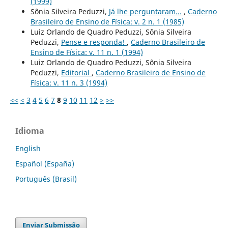
(1999)
Sônia Silveira Peduzzi,
Já lhe perguntaram...
,
Caderno
Brasileiro de Ensino de Física: v. 2 n. 1 (1985)
Luiz Orlando de Quadro Peduzzi, Sônia Silveira
Peduzzi,
Pense e responda!
,
Caderno Brasileiro de
Ensino de Física: v. 11 n. 1 (1994)
Luiz Orlando de Quadro Peduzzi, Sônia Silveira
Peduzzi,
Editorial
,
Caderno Brasileiro de Ensino de
Física: v. 11 n. 3 (1994)
<<
<
3
4
5
6
7
8
9
10
11
12
>
>>
Idioma
English
Español (España)
Português (Brasil)
Enviar Submissão