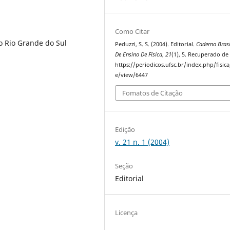
Como Citar
o Rio Grande do Sul
Peduzzi, S. S. (2004). Editorial.
Caderno Brasi
De Ensino De Física
,
21
(1), 5. Recuperado de
https://periodicos.ufsc.br/index.php/fisica/
e/view/6447
Fomatos de Citação
Edição
v. 21 n. 1 (2004)
Seção
Editorial
Licença