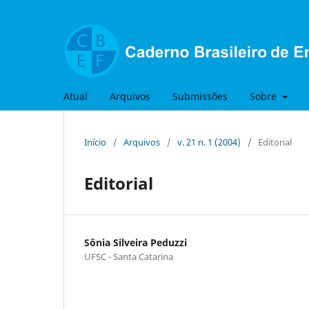
Atual
Arquivos
Submissões
Sobre
Início
/
Arquivos
/
v. 21 n. 1 (2004)
/
Editorial
Editorial
Sônia Silveira Peduzzi
UFSC - Santa Catarina