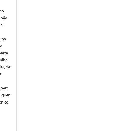
E
 do
e não
de
e na
 o
parte
balho
ar, de
a
 pelo
, quer
ônico.