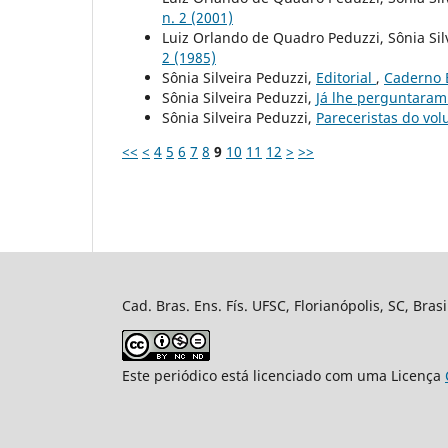
n. 2 (2001)
Luiz Orlando de Quadro Peduzzi, Sônia Sil
2 (1985)
Sônia Silveira Peduzzi,
Editorial
,
Caderno B
Sônia Silveira Peduzzi,
Já lhe perguntaram
Sônia Silveira Peduzzi,
Pareceristas do vo
<<
<
4
5
6
7
8
9
10
11
12
>
>>
Cad. Bras. Ens. Fís. UFSC, Florianópolis, SC, Bra
Este periódico está licenciado com uma Licença