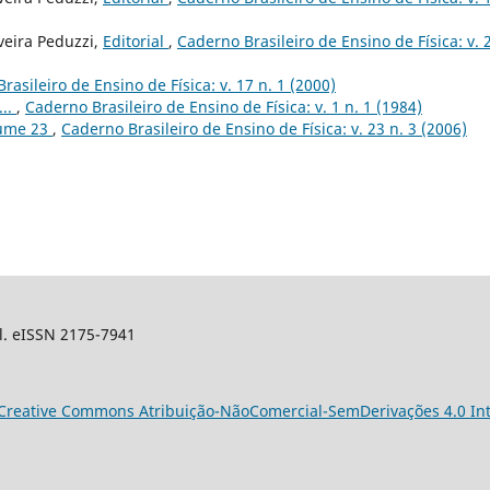
veira Peduzzi,
Editorial
,
Caderno Brasileiro de Ensino de Física: v. 2
rasileiro de Ensino de Física: v. 17 n. 1 (2000)
...
,
Caderno Brasileiro de Ensino de Física: v. 1 n. 1 (1984)
lume 23
,
Caderno Brasileiro de Ensino de Física: v. 23 n. 3 (2006)
sil. eISSN 2175-7941
Creative Commons Atribuição-NãoComercial-SemDerivações 4.0 Int