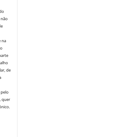
E
 do
e não
de
e na
 o
parte
balho
ar, de
a
 pelo
, quer
ônico.