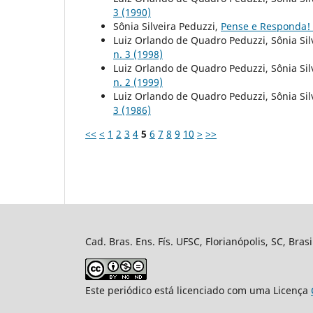
3 (1990)
Sônia Silveira Peduzzi,
Pense e Responda!
Luiz Orlando de Quadro Peduzzi, Sônia Sil
n. 3 (1998)
Luiz Orlando de Quadro Peduzzi, Sônia Sil
n. 2 (1999)
Luiz Orlando de Quadro Peduzzi, Sônia Sil
3 (1986)
<<
<
1
2
3
4
5
6
7
8
9
10
>
>>
Cad. Bras. Ens. Fís. UFSC, Florianópolis, SC, Bra
Este periódico está licenciado com uma Licença