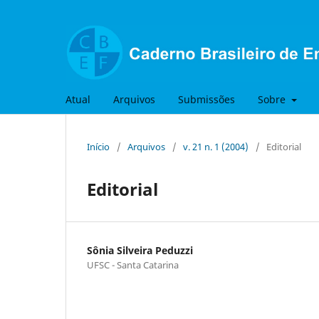
Atual
Arquivos
Submissões
Sobre
Início
/
Arquivos
/
v. 21 n. 1 (2004)
/
Editorial
Editorial
Sônia Silveira Peduzzi
UFSC - Santa Catarina