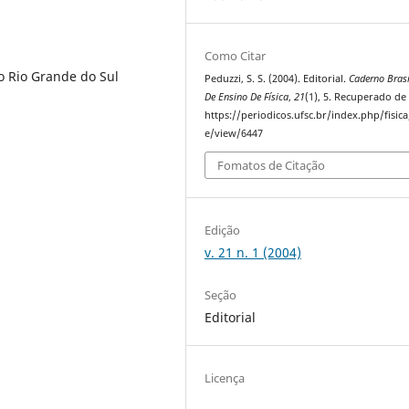
Como Citar
o Rio Grande do Sul
Peduzzi, S. S. (2004). Editorial.
Caderno Brasi
De Ensino De Física
,
21
(1), 5. Recuperado de
https://periodicos.ufsc.br/index.php/fisica/
e/view/6447
Fomatos de Citação
Edição
v. 21 n. 1 (2004)
Seção
Editorial
Licença