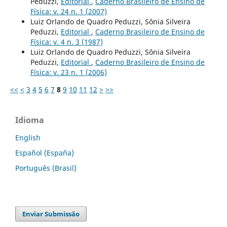
Peduzzi,
Editorial
,
Caderno Brasileiro de Ensino de
Física: v. 24 n. 1 (2007)
Luiz Orlando de Quadro Peduzzi, Sônia Silveira
Peduzzi,
Editorial
,
Caderno Brasileiro de Ensino de
Física: v. 4 n. 3 (1987)
Luiz Orlando de Quadro Peduzzi, Sônia Silveira
Peduzzi,
Editorial
,
Caderno Brasileiro de Ensino de
Física: v. 23 n. 1 (2006)
<<
<
3
4
5
6
7
8
9
10
11
12
>
>>
Idioma
English
Español (España)
Português (Brasil)
Enviar Submissão