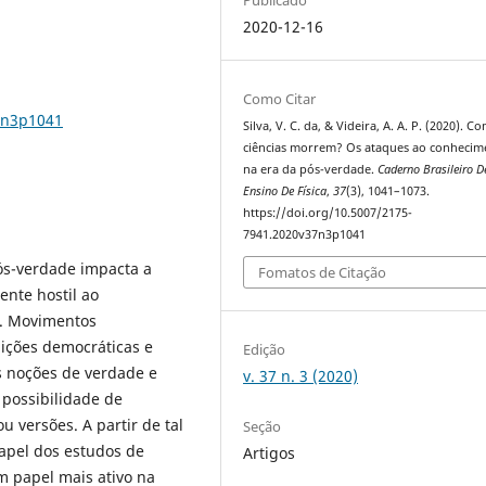
2020-12-16
Como Citar
7n3p1041
Silva, V. C. da, & Videira, A. A. P. (2020). C
ciências morrem? Os ataques ao conhecim
na era da pós-verdade.
Caderno Brasileiro D
Ensino De Física
,
37
(3), 1041–1073.
https://doi.org/10.5007/2175-
7941.2020v37n3p1041
ós-verdade impacta a
Fomatos de Citação
ente hostil ao
o. Movimentos
uições democráticas e
Edição
s noções de verdade e
v. 37 n. 3 (2020)
possibilidade de
u versões. A partir de tal
Seção
papel dos estudos de
Artigos
Um papel mais ativo na