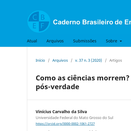
Atual
Arquivos
Submissões
Sobre
Início
/
Arquivos
/
v. 37 n. 3 (2020)
/
Artigos
Como as ciências morrem? 
pós-verdade
Vinícius Carvalho da Silva
Universidade Federal do Mato Grosso do Sul
https://orcid.org/0000-0002-1061-2727