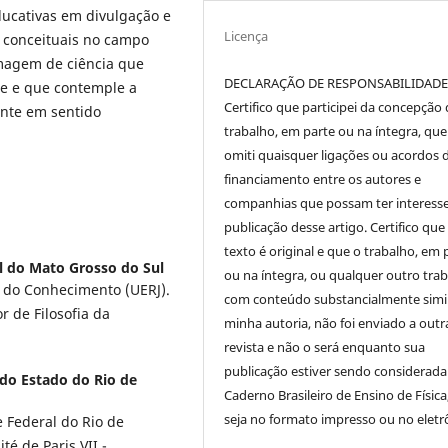
educativas em divulgação e
Licença
s conceituais no campo
imagem de ciência que
DECLARAÇÃO DE RESPONSABILIDAD
de e que contemple a
Certifico que participei da concepção
ente em sentido
trabalho, em parte ou na íntegra, qu
omiti quaisquer ligações ou acordos 
financiamento entre os autores e
companhias que possam ter interess
publicação desse artigo. Certifico que
texto é original e que o trabalho, em 
l do Mato Grosso do Sul
ou na íntegra, ou qualquer outro tra
a do Conhecimento (UERJ).
com conteúdo substancialmente simil
 de Filosofia da
minha autoria, não foi enviado a outr
revista e não o será enquanto sua
publicação estiver sendo considerada
do Estado do Rio de
Caderno Brasileiro de Ensino de Física
seja no formato impresso ou no eletr
 Federal do Rio de
té de Paris VII -