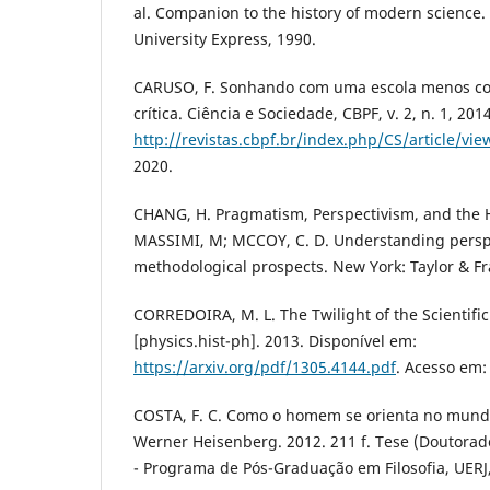
al. Companion to the history of modern science.
University Express, 1990.
CARUSO, F. Sonhando com uma escola menos co
crítica. Ciência e Sociedade, CBPF, v. 2, n. 1, 20
http://revistas.cbpf.br/index.php/CS/article/vie
2020.
CHANG, H. Pragmatism, Perspectivism, and the His
MASSIMI, M; MCCOY, C. D. Understanding perspec
methodological prospects. New York: Taylor & Fr
CORREDOIRA, M. L. The Twilight of the Scientific
[physics.hist-ph]. 2013. Disponível em:
https://arxiv.org/pdf/1305.4144.pdf
. Acesso em:
COSTA, F. C. Como o homem se orienta no mun
Werner Heisenberg. 2012. 211 f. Tese (Doutorado
- Programa de Pós-Graduação em Filosofia, UERJ,