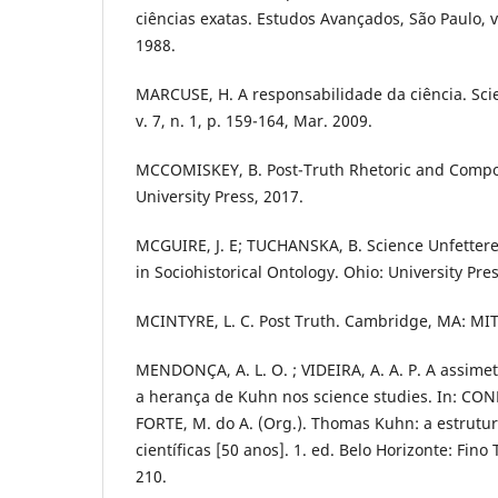
ciências exatas. Estudos Avançados, São Paulo, v. 
1988.
MARCUSE, H. A responsabilidade da ciência. Scie
v. 7, n. 1, p. 159-164, Mar. 2009.
MCCOMISKEY, B. Post-Truth Rhetoric and Compos
University Press, 2017.
MCGUIRE, J. E; TUCHANSKA, B. Science Unfettere
in Sociohistorical Ontology. Ohio: University Pres
MCINTYRE, L. C. Post Truth. Cambridge, MA: MIT
MENDONÇA, A. L. O. ; VIDEIRA, A. A. P. A assimetr
a herança de Kuhn nos science studies. In: COND
FORTE, M. do A. (Org.). Thomas Kuhn: a estrutu
científicas [50 anos]. 1. ed. Belo Horizonte: Fino 
210.