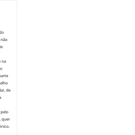
E
 do
e não
de
e na
 o
parte
balho
ar, de
a
 pelo
, quer
ônico.