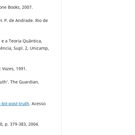
one Books, 2007.
. P. de Andrade. Rio de
e a Teoria Quântica,
iência, Supl. 2, Unicamp,
: Vozes, 1991.
ruth’. The Guardian,
bit-post-truth
. Acesso
30, p. 379-383, 2004.