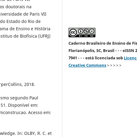
dos doutorais na
versidade de Paris VII
 do Estado do Rio de
ama de Ensino e História
tituo de Biofísica (UFRJ)
Caderno Brasileiro de Ensino de Fís
Florianópolis, SC, Brasil - - - eISSN 
7941 - - - está licenciada sob
Licenç
Creative Commons
> > > > >
perCollins, 2018.
ivismo segundo Paul
151. Disponível em:
emconstrucao. Acesso em:
wledge. In: OLBY, R. C. et