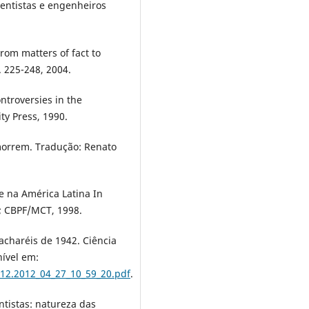
entistas e engenheiros
rom matters of fact to
p. 225-248, 2004.
ntroversies in the
ty Press, 1990.
morrem. Tradução: Renato
de na América Latina In
J; CBPF/MCT, 1998.
acharéis de 1942. Ciência
nível em:
712.2012_04_27_10_59_20.pdf
.
tistas: natureza das