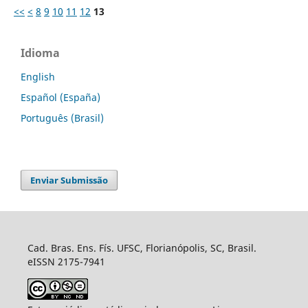
<<
<
8
9
10
11
12
13
Idioma
English
Español (España)
Português (Brasil)
Enviar Submissão
Cad. Bras. Ens. Fís. UFSC, Florianópolis, SC, Brasil.
eISSN 2175-7941