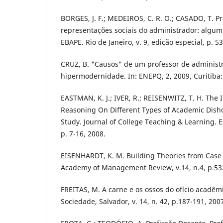
BORGES, J. F.; MEDEIROS, C. R. O.; CASADO, T. Pr
representações sociais do administrador: algu
EBAPE. Rio de Janeiro, v. 9, edição especial, p. 5
CRUZ, B. "Causos" de um professor de administ
hipermodernidade. In: ENEPQ, 2, 2009, Curitiba
EASTMAN, K. J.; IVER, R.; REISENWITZ, T. H. The 
Reasoning On Different Types of Academic Disho
Study. Journal of College Teaching & Learning. Es
p. 7-16, 2008.
EISENHARDT, K. M. Building Theories from Case
Academy of Management Review, v.14, n.4, p.53
FREITAS, M. A carne e os ossos do ofício acadêm
Sociedade, Salvador, v. 14, n. 42, p.187-191, 200