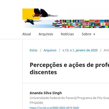
Atual
Arquivos
Notícias
Sobre
Início
/
Arquivos
/
v.13, n.1, janeiro de 2020
/
Art
Percepções e ações de prof
discentes
Ananda Silva Singh
Universidade Federal do Paraná/Programa de Pós Gra
PPGADM.
https://orcid.org/0000-0003-4919-5649