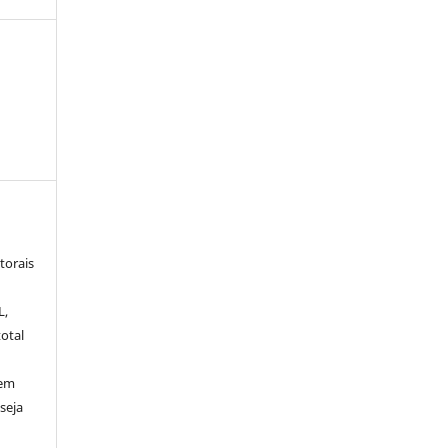
torais
L,
otal
sem
seja