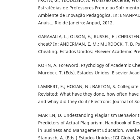
FROTA, G.; TEODÓSIO, A. Profissão Docente, Prof
Estratégias de Professores Frente ao Sofriment
Ambiente de Inovação Pedagógica. In: ENANPAD, 
Anais... Rio de Janeiro: Anpad, 2012.
GARAVALIA, L.; OLSON, E.; RUSSEL, E.; CHRISTEN
cheat? In: ANDERMAN, E. M.; MURDOCK, T. B. P
Cheating. Estados Unidos: Elsevier Academic Pre
KOHN, A. Foreword. Psychology of Academic Che
Murdock, T. (Eds). Estados Unidos: Elsevier Acad
LAMBERT, E.; HOGAN, N.; BARTON, S. Collegiate
Revisited: What have they done, how often have t
and whay did they do it? Electronic Journal of So
MARTIN, D. Undestanding Plagiarism Behavior th
Predictors of Actual Plagiarism. Handbook of Re
in Business and Management Education. Wankel,
Stanusch, A. (Eds.) Estados Unidos: IGI Global, 2