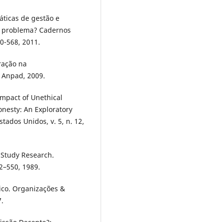
áticas de gestão e
m problema? Cadernos
30-568, 2011.
ração na
: Anpad, 2009.
Impact of Unethical
nesty: An Exploratory
tados Unidos, v. 5, n. 12,
 Study Research.
2–550, 1989.
ico. Organizações &
7.