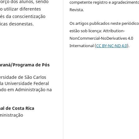
forço dos alunos, sendo
competente registro e agradeciment
 utilizar diferentes
Revista.
vés da conscientização
Os artigos publicados neste periódic
icas desonestas.
estão sob licença: Attribution-
NonCommercial-NoDerivatives 4.0
International (
CC BY-NC-ND 4.0
).
Paraná/Programa de Pós
rsidade de São Carlos
la Universidade Federal
rado em Administração na
al de Costa Rica
inistração