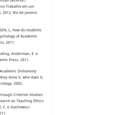
issão Decente?:
o no Trabalho em um
2012, Rio de Janeiro.
SEN, L. How do students
sychology of Academic
ss, 2011.
ating. Anderman, E. e
emic Press, 2011.
 Academic Dishonesty
hey done it, who does it,
ciology, 2003.
rough Criterion Studies:
search on Teaching Ethics
 C. e Stachowicz-
011.