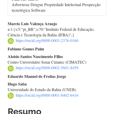
Arbovirose Dengue Propriedade Intelectual Prospecção
tecnológica Software
Conteúdo
Marcio Luis Valença Araujo
a:1:{s:5:"pt_BR";s:70:"Instituto Federal de Educação,
do
Ciência e Tecnologia da Bahia (IFBA)";}
https://orcid.org/0000-0003-2376-0160
artigo
Fabiane Gomes Paim
principal
Aloísio Santos Nascimento Filho
Centro Universitário Senai Cimatec (CIMATEC)
https://orcid.org/0000-0002-5601-8459
Eduardo Manuel de Freitas Jorge
Hugo Saba
Universidade do Estado da Bahia (UNEB)
https://orcid.org/0000-0001-8402-6416
Resumo