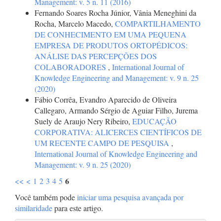
Management: v. 5 n. 11 (2016)
Fernando Soares Rocha Júnior, Vânia Meneghini da
Rocha, Marcelo Macedo,
COMPARTILHAMENTO
DE CONHECIMENTO EM UMA PEQUENA
EMPRESA DE PRODUTOS ORTOPÉDICOS:
ANÁLISE DAS PERCEPÇÕES DOS
COLABORADORES
,
International Journal of
Knowledge Engineering and Management: v. 9 n. 25
(2020)
Fábio Corrêa, Evandro Aparecido de Oliveira
Callegaro, Armando Sérgio de Aguiar Filho, Jurema
Suely de Araujo Nery Ribeiro,
EDUCAÇÃO
CORPORATIVA: ALICERCES CIENTÍFICOS DE
UM RECENTE CAMPO DE PESQUISA
,
International Journal of Knowledge Engineering and
Management: v. 9 n. 25 (2020)
6
<<
<
1
2
3
4
5
Você também pode
iniciar uma pesquisa avançada por
similaridade
para este artigo.