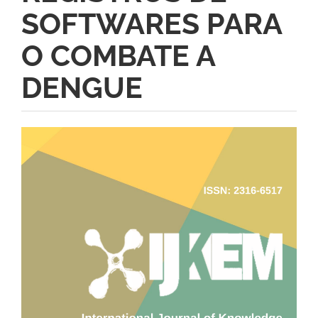
SOFTWARES PARA
O COMBATE A
DENGUE
Barra
lateral
de
artigos