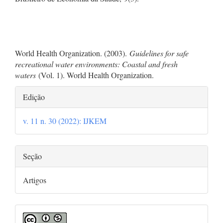
World Health Organization. (2003).
Guidelines for safe
recreational water environments: Coastal and fresh
waters
(Vol. 1). World Health Organization.
Detalhes
Edição
do
v. 11 n. 30 (2022): IJKEM
artigo
Seção
Artigos