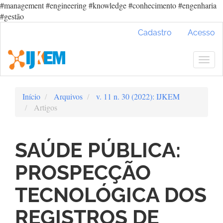
#management #engineering #knowledge #conhecimento #engenharia
#gestão
Navegação
Cadastro
Acesso
Principal
Conteúdo
principal
Togg
Barra
navig
Lateral
Início
Arquivos
v. 11 n. 30 (2022): IJKEM
Artigos
SAÚDE PÚBLICA:
PROSPECÇÃO
TECNOLÓGICA DOS
REGISTROS DE