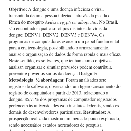
Objetivo:
A dengue é uma doença infeciosa e viral,
transmitida de uma pessoa infectada através da picada da
fêmea do mosquito
Aedes aegypti ou albopictus
. No Brasil,
são encontrados quatro sorotipos distintos do vírus da
dengue: DENV1, DENV2, DENV3 e DENV4. Os
programas de computadores exercem um papel fundamental
para a era tecnologia, possibilitando o armazenamento,
análise e organização de dados de forma rápida e mais eficaz.
Neste sentido, os softwares, que tenham como objetivos
analisar, organizar e simular previsões podem contribuir,
Design
½
prevenir e prever os surtos da doença.
Metodologia ½ abordagem:
Foram analisados sete
registros de software, observando, um ligeiro crescimento do
registro de computador a partir de 2013, relacionado a
dengue. 85,71% dos programas de computador registrados
pertencem às universidades e/ou institutos federais, sendo os
Resultados:
demais de desenvolvedores particulares.
A
prospecção realizada mostrou um mercado pouco explorado,
sendo necessários estudos norteadores de pesquisa,