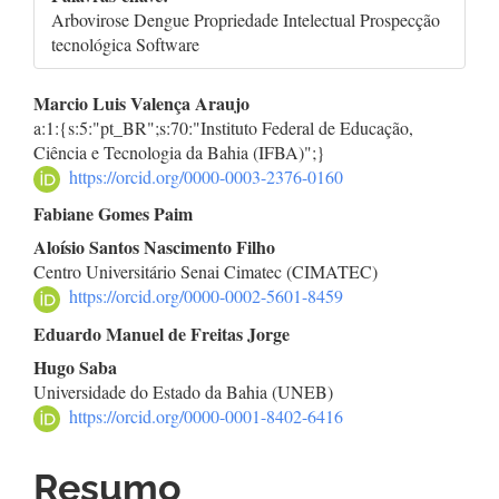
Arbovirose Dengue Propriedade Intelectual Prospecção
tecnológica Software
Conteúdo
Marcio Luis Valença Araujo
a:1:{s:5:"pt_BR";s:70:"Instituto Federal de Educação,
do
Ciência e Tecnologia da Bahia (IFBA)";}
https://orcid.org/0000-0003-2376-0160
artigo
Fabiane Gomes Paim
principal
Aloísio Santos Nascimento Filho
Centro Universitário Senai Cimatec (CIMATEC)
https://orcid.org/0000-0002-5601-8459
Eduardo Manuel de Freitas Jorge
Hugo Saba
Universidade do Estado da Bahia (UNEB)
https://orcid.org/0000-0001-8402-6416
Resumo