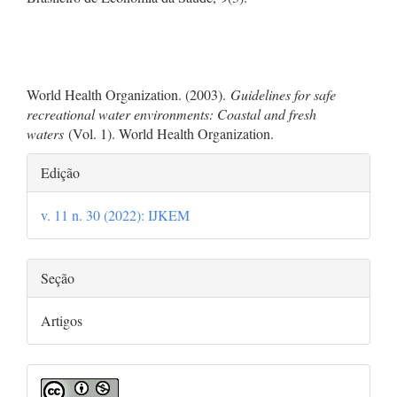
World Health Organization. (2003).
Guidelines for safe
recreational water environments: Coastal and fresh
waters
(Vol. 1). World Health Organization.
Detalhes
Edição
do
v. 11 n. 30 (2022): IJKEM
artigo
Seção
Artigos