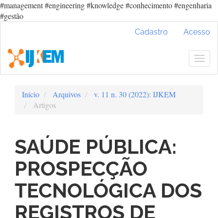
#management #engineering #knowledge #conhecimento #engenharia
#gestão
Navegação
Cadastro
Acesso
Principal
Conteúdo
principal
Togg
Barra
navig
Lateral
Início
Arquivos
v. 11 n. 30 (2022): IJKEM
Artigos
SAÚDE PÚBLICA:
PROSPECÇÃO
TECNOLÓGICA DOS
REGISTROS DE