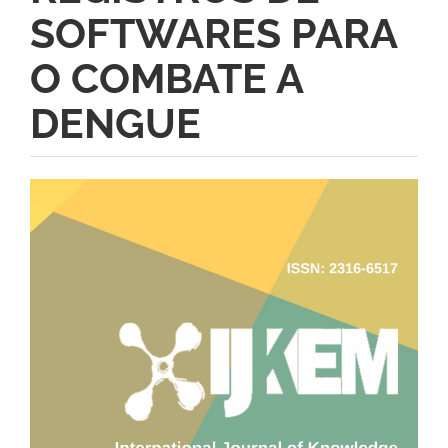
SOFTWARES PARA
O COMBATE A
DENGUE
Barra
lateral
de
artigos