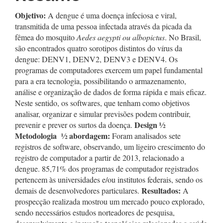
Objetivo:
A dengue é uma doença infeciosa e viral,
transmitida de uma pessoa infectada através da picada da
fêmea do mosquito
Aedes aegypti ou albopictus
. No Brasil,
são encontrados quatro sorotipos distintos do vírus da
dengue: DENV1, DENV2, DENV3 e DENV4. Os
programas de computadores exercem um papel fundamental
para a era tecnologia, possibilitando o armazenamento,
análise e organização de dados de forma rápida e mais eficaz.
Neste sentido, os softwares, que tenham como objetivos
analisar, organizar e simular previsões podem contribuir,
Design
½
prevenir e prever os surtos da doença.
Metodologia ½ abordagem:
Foram analisados sete
registros de software, observando, um ligeiro crescimento do
registro de computador a partir de 2013, relacionado a
dengue. 85,71% dos programas de computador registrados
pertencem às universidades e/ou institutos federais, sendo os
Resultados:
demais de desenvolvedores particulares.
A
prospecção realizada mostrou um mercado pouco explorado,
sendo necessários estudos norteadores de pesquisa,