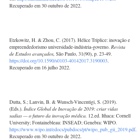
Recuperado em 30 outubro de 2022.
Etzkowitz, H. & Zhou, C. (2017). Hélice Tríplice: inovação e
empreendedorismo universidade-indústria-governo.
Revista
de Estudos avançados,
São Paulo, 31(90), p. 23-49.
https://doi.org/10.1590/s0103-40142017.3190003
.
Recuperado em 16 julho 2022.
Dutta, S.; Lanvin, B. & Wunsch-Vincentigi, S. (2019).
(Eds.).
Índice Global de Inovação de 2019: criar vidas
sadias — o futuro da inovação médica.
12.ed. Ithaca: Cornell
University; Fontainebleau: INSEAD; Genebra: WIPO.
https://www.wipo.int/edocs/pubdocs/pt/wipo_pub_gii_2019.pdf
.
Recuperado em 30 outubro de 2022.