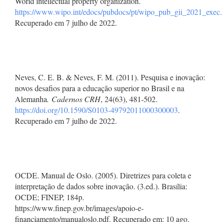
World intellectual property organization.
https://www.wipo.int/edocs/pubdocs/pt/wipo_pub_gii_2021_exec
Recuperado em 7 julho de 2022.
Neves, C. E. B. & Neves, F. M. (2011). Pesquisa e inovação:
novos desafios para a educação superior no Brasil e na
Alemanha
.
Cadernos CRH
, 24(63), 481-502.
https://doi.org/10.1590/S0103-49792011000300003
.
Recuperado em 7 julho de 2022.
OCDE. Manual de Oslo. (2005). Diretrizes para coleta e
interpretação de dados sobre inovação. (3.ed.). Brasília:
OCDE; FINEP, 184p.
https://www.finep.gov.br/images/apoio-e-
financiamento/manualoslo.pdf. Recuperado em: 10 ago.