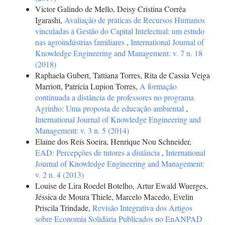
Victor Galindo de Mello, Deisy Cristina Corrêa
Igarashi,
Avaliação de práticas de Recursos Humanos
vinculadas á Gestão do Capital Intelectual: um estudo
nas agroindústrias familiares
,
International Journal of
Knowledge Engineering and Management: v. 7 n. 18
(2018)
Raphaela Gubert, Tattiana Torres, Rita de Cassia Veiga
Marriott, Patrícia Lupion Torres,
A formação
continuada a distância de professores no programa
Agrinho: Uma proposta de educação ambiental
,
International Journal of Knowledge Engineering and
Management: v. 3 n. 5 (2014)
Elaine dos Reis Soeira, Henrique Nou Schneider,
EAD: Percepções de tutores a distância
,
International
Journal of Knowledge Engineering and Management:
v. 2 n. 4 (2013)
Louise de Lira Roedel Botelho, Artur Ewald Wuerges,
Jéssica de Moura Thiele, Marcelo Macedo, Evelin
Priscila Trindade,
Revisão Integrativa dos Artigos
sobre Economia Solidária Publicados no EnANPAD