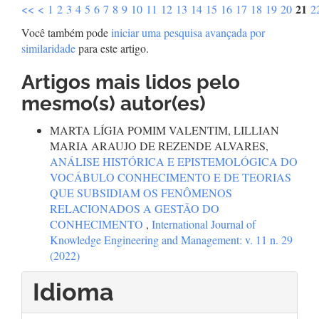
21
<<
<
1
2
3
4
5
6
7
8
9
10
11
12
13
14
15
16
17
18
19
20
2
Você também pode
iniciar uma pesquisa avançada por
similaridade
para este artigo.
Artigos mais lidos pelo
mesmo(s) autor(es)
MARTA LÍGIA POMIM VALENTIM, LILLIAN
MARIA ARAUJO DE REZENDE ALVARES,
ANÁLISE HISTÓRICA E EPISTEMOLÓGICA DO
VOCÁBULO CONHECIMENTO E DE TEORIAS
QUE SUBSIDIAM OS FENÔMENOS
RELACIONADOS A GESTÃO DO
CONHECIMENTO
,
International Journal of
Knowledge Engineering and Management: v. 11 n. 29
(2022)
Idioma