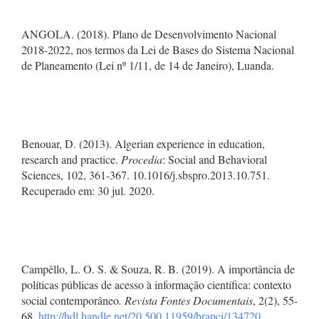
ANGOLA. (2018). Plano de Desenvolvimento Nacional
2018-2022, nos termos da Lei de Bases do Sistema Nacional
de Planeamento (Lei nº 1/11, de 14 de Janeiro), Luanda.
Benouar, D. (2013). Algerian experience in education,
research and practice.
Procedia
: Social and Behavioral
Sciences, 102, 361-367. 10.1016/j.sbspro.2013.10.751.
Recuperado em: 30 jul. 2020.
Campêllo, L. O. S. & Souza, R. B. (2019). A importância de
políticas públicas de acesso à informação científica: contexto
social contemporâneo
. Revista Fontes Documentais
, 2(2), 55-
68.
http://hdl.handle.net/20.500.11959/brapci/134720
.