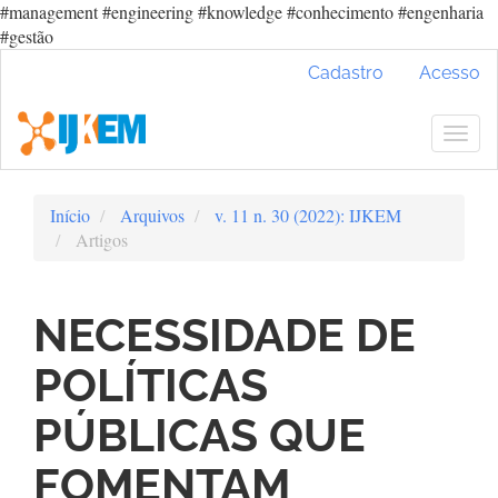
#management #engineering #knowledge #conhecimento #engenharia
#gestão
Navegação
Cadastro
Acesso
Principal
Conteúdo
principal
Togg
Barra
navig
Lateral
Início
Arquivos
v. 11 n. 30 (2022): IJKEM
Artigos
NECESSIDADE DE
POLÍTICAS
PÚBLICAS QUE
FOMENTAM