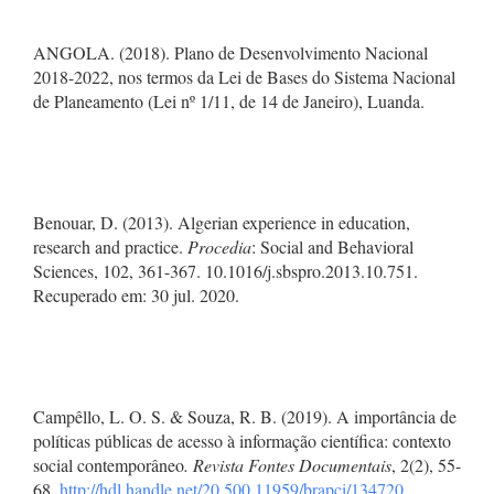
ANGOLA. (2018). Plano de Desenvolvimento Nacional
2018-2022, nos termos da Lei de Bases do Sistema Nacional
de Planeamento (Lei nº 1/11, de 14 de Janeiro), Luanda.
Benouar, D. (2013). Algerian experience in education,
research and practice.
Procedia
: Social and Behavioral
Sciences, 102, 361-367. 10.1016/j.sbspro.2013.10.751.
Recuperado em: 30 jul. 2020.
Campêllo, L. O. S. & Souza, R. B. (2019). A importância de
políticas públicas de acesso à informação científica: contexto
social contemporâneo
. Revista Fontes Documentais
, 2(2), 55-
68.
http://hdl.handle.net/20.500.11959/brapci/134720
.