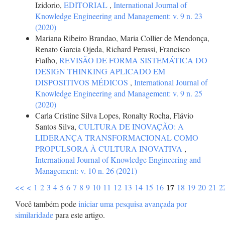
Izidorio,
EDITORIAL
,
International Journal of
Knowledge Engineering and Management: v. 9 n. 23
(2020)
Mariana Ribeiro Brandao, Maria Collier de Mendonça,
Renato Garcia Ojeda, Richard Perassi, Francisco
Fialho,
REVISÃO DE FORMA SISTEMÁTICA DO
DESIGN THINKING APLICADO EM
DISPOSITIVOS MÉDICOS
,
International Journal of
Knowledge Engineering and Management: v. 9 n. 25
(2020)
Carla Cristine Silva Lopes, Ronalty Rocha, Flávio
Santos Silva,
CULTURA DE INOVAÇÃO: A
LIDERANÇA TRANSFORMACIONAL COMO
PROPULSORA À CULTURA INOVATIVA
,
International Journal of Knowledge Engineering and
Management: v. 10 n. 26 (2021)
17
<<
<
1
2
3
4
5
6
7
8
9
10
11
12
13
14
15
16
18
19
20
21
2
Você também pode
iniciar uma pesquisa avançada por
similaridade
para este artigo.