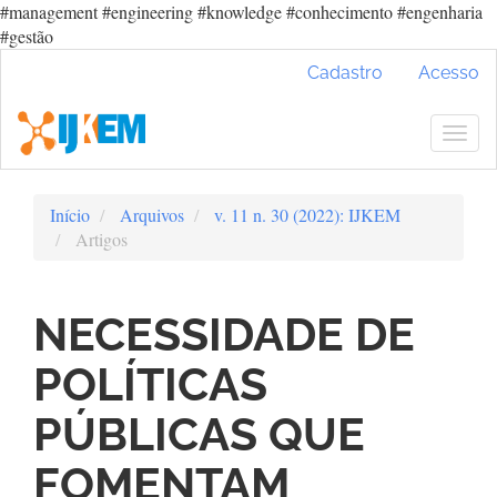
#management #engineering #knowledge #conhecimento #engenharia
#gestão
Navegação
Cadastro
Acesso
Principal
Conteúdo
principal
Togg
Barra
navig
Lateral
Início
Arquivos
v. 11 n. 30 (2022): IJKEM
Artigos
NECESSIDADE DE
POLÍTICAS
PÚBLICAS QUE
FOMENTAM