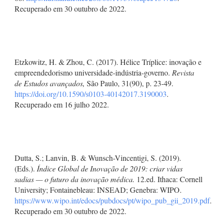
Recuperado em 30 outubro de 2022.
Etzkowitz, H. & Zhou, C. (2017). Hélice Tríplice: inovação e
empreendedorismo universidade-indústria-governo.
Revista
de Estudos avançados,
São Paulo, 31(90), p. 23-49.
https://doi.org/10.1590/s0103-40142017.3190003
.
Recuperado em 16 julho 2022.
Dutta, S.; Lanvin, B. & Wunsch-Vincentigi, S. (2019).
(Eds.).
Índice Global de Inovação de 2019: criar vidas
sadias — o futuro da inovação médica.
12.ed. Ithaca: Cornell
University; Fontainebleau: INSEAD; Genebra: WIPO.
https://www.wipo.int/edocs/pubdocs/pt/wipo_pub_gii_2019.pdf
.
Recuperado em 30 outubro de 2022.