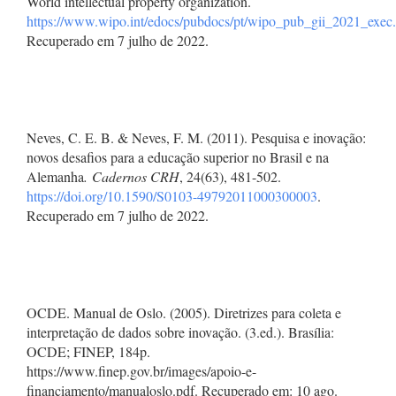
World intellectual property organization.
https://www.wipo.int/edocs/pubdocs/pt/wipo_pub_gii_2021_exec
Recuperado em 7 julho de 2022.
Neves, C. E. B. & Neves, F. M. (2011). Pesquisa e inovação:
novos desafios para a educação superior no Brasil e na
Alemanha
.
Cadernos CRH
, 24(63), 481-502.
https://doi.org/10.1590/S0103-49792011000300003
.
Recuperado em 7 julho de 2022.
OCDE. Manual de Oslo. (2005). Diretrizes para coleta e
interpretação de dados sobre inovação. (3.ed.). Brasília:
OCDE; FINEP, 184p.
https://www.finep.gov.br/images/apoio-e-
financiamento/manualoslo.pdf. Recuperado em: 10 ago.