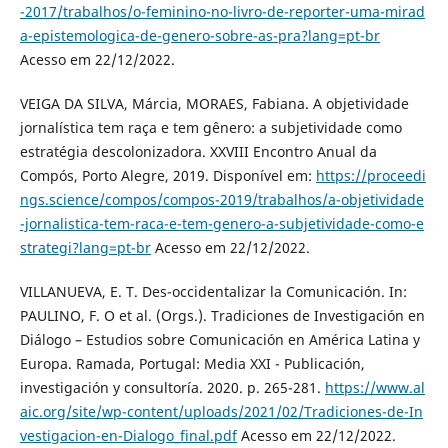
-2017/trabalhos/o-feminino-no-livro-de-reporter-uma-mirad
a-epistemologica-de-genero-sobre-as-pra?lang=pt-br
Acesso em 22/12/2022.
VEIGA DA SILVA, Márcia, MORAES, Fabiana. A objetividade
jornalística tem raça e tem gênero: a subjetividade como
estratégia descolonizadora. XXVIII Encontro Anual da
Compós, Porto Alegre, 2019. Disponível em:
https://proceedi
ngs.science/compos/compos-2019/trabalhos/a-objetividade
-jornalistica-tem-raca-e-tem-genero-a-subjetividade-como-e
strategi?lang=pt-br
Acesso em 22/12/2022.
VILLANUEVA, E. T. Des-occidentalizar la Comunicación. In:
PAULINO, F. O et al. (Orgs.). Tradiciones de Investigación en
Diálogo – Estudios sobre Comunicación en América Latina y
Europa. Ramada, Portugal: Media XXI - Publicación,
investigación y consultoría. 2020. p. 265-281.
https://www.al
aic.org/site/wp-content/uploads/2021/02/Tradiciones-de-In
vestigacion-en-Dialogo_final.pdf
Acesso em 22/12/2022.