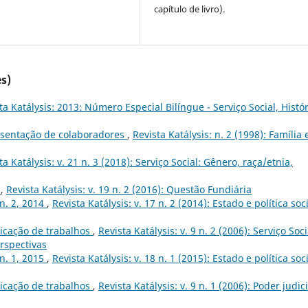
capítulo de livro).
s)
ta Katálysis: 2013: Número Especial Bilíngue - Serviço Social, Histór
sentação de colaboradores
,
Revista Katálysis: n. 2 (1998): Família 
ta Katálysis: v. 21 n. 3 (2018): Serviço Social: Gênero, raça/etnia,
s
,
Revista Katálysis: v. 19 n. 2 (2016): Questão Fundiária
 n. 2, 2014
,
Revista Katálysis: v. 17 n. 2 (2014): Estado e política soci
icação de trabalhos
,
Revista Katálysis: v. 9 n. 2 (2006): Serviço Soci
rspectivas
 n. 1, 2015
,
Revista Katálysis: v. 18 n. 1 (2015): Estado e política soc
icação de trabalhos
,
Revista Katálysis: v. 9 n. 1 (2006): Poder judic