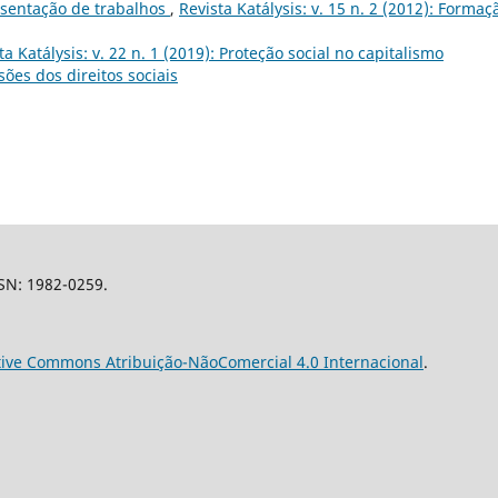
sentação de trabalhos
,
Revista Katálysis: v. 15 n. 2 (2012): Formaç
ta Katálysis: v. 22 n. 1 (2019): Proteção social no capitalismo
es dos direitos sociais
SSN: 1982-0259.
tive Commons Atribuição-NãoComercial 4.0 Internacional
.