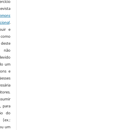
rcício
Revista
mmons
cional
.
buir e
m como
 deste
s não
devido
ido um
mons e
Nesses
ssária
tores
.
sumir
, para
são do
 (ex.:
 ou um