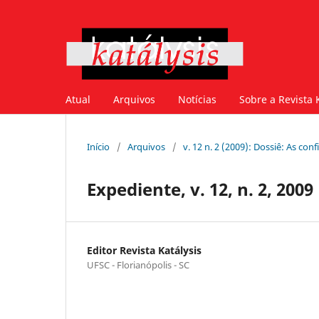
Atual
Arquivos
Notícias
Sobre a Revista 
Início
/
Arquivos
/
v. 12 n. 2 (2009): Dossiê: As con
Expediente, v. 12, n. 2, 2009
Editor Revista Katálysis
UFSC - Florianópolis - SC