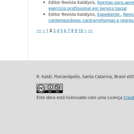
Editor Revista Katálysis,
Normas para apre
exercício profissional em Serviço Social
Editor Revista Katálysis,
Expediente
,
Revis
contemporâneo: contrarreformas e regressõ
<<
<
1
2
3
4
5
6
7
8
9
10
>
>>
R. Katál. Florianópolis, Santa Catarina, Brasil eI
Este obra está licenciado com uma Licença
Crea