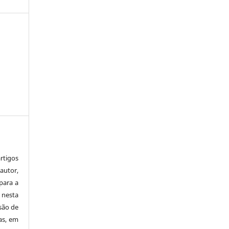
tigos
autor,
para a
 nesta
 são de
as, em