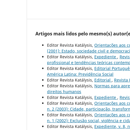
Artigos mais lidos pelo mesmo(s) autor(e
Editor Revista Katálysis,
Orientações aos c
(2001): Estado, sociedade civil e democrac
Editor Revista Katálysis,
Expediente
,
Revis
profissional e tendências teóricas conte
Editor Revista Katálysis,
Editorial Portugu
América Latina: Previdência Social
Editor Revista Katálysis,
Editorial
,
Revista 
Editor Revista Katálysis,
Normas para apre
direitos humanos
Editor Revista Katálysis,
Expediente
,
Revis
Editor Revista Katálysis,
Orientações aos c
n. 2 (2003): Cidade, participação, transfo
Editor Revista Katálysis,
Orientações aos c
n. 1 (2002): Exclusão social, violência e ci
Editor Revista Katálysis,
Expediente, v. 8, 