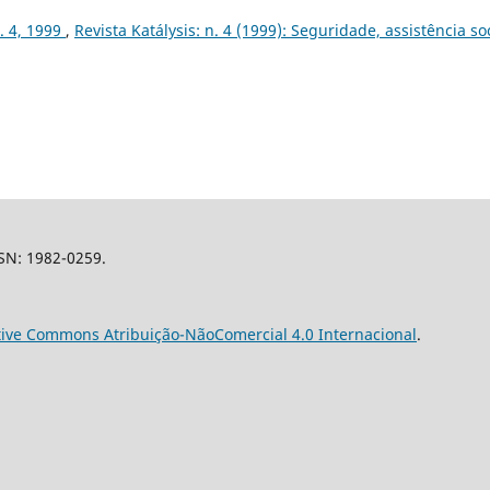
n. 4, 1999
,
Revista Katálysis: n. 4 (1999): Seguridade, assistência so
SSN: 1982-0259.
tive Commons Atribuição-NãoComercial 4.0 Internacional
.