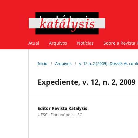
Atual
Arquivos
Notícias
Sobre a Revista 
Início
/
Arquivos
/
v. 12 n. 2 (2009): Dossiê: As con
Expediente, v. 12, n. 2, 2009
Editor Revista Katálysis
UFSC - Florianópolis - SC