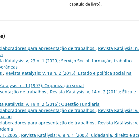
capítulo de livro).
s)
olaboradores para apresentação de trabalhos
,
Revista Katálysis: n.
ia
ta Katálysis: v. 23 n. 1 (2020): Serviço Social: formação, trabalho
mporâneas
ês
,
Revista Katálysis: v. 18 n. 2 (2015): Estado e política social na
Katálysis: n. 1 (1997): Organização social
sentação de trabalhos
,
Revista Katálysis: v. 14 n. 2 (2011): Ética e
ta Katálysis: v. 19 n. 2 (2016): Questão Fundiária
olaboradores para apresentação de trabalhos
,
Revista Katálysis: v.
rmação
olaboradores para apresentação de trabalhos
,
Revista Katálysis: v.
dadania
n. 1, 2005
,
Revista Katálysis: v. 8 n. 1 (2005): Cidadania, direito e a