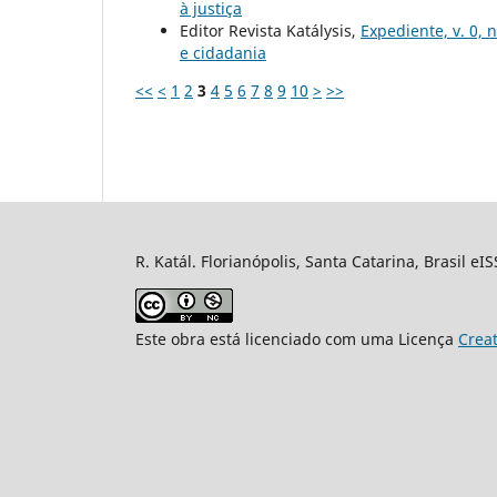
à justiça
Editor Revista Katálysis,
Expediente, v. 0, 
e cidadania
<<
<
1
2
3
4
5
6
7
8
9
10
>
>>
R. Katál. Florianópolis, Santa Catarina, Brasil eI
Este obra está licenciado com uma Licença
Crea