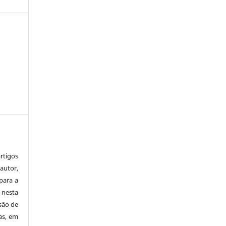
tigos
autor,
para a
 nesta
 são de
as, em