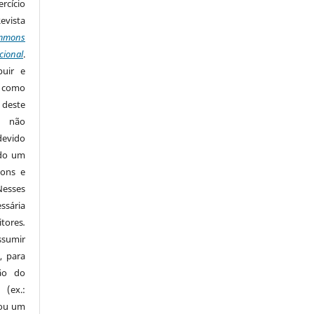
rcício
Revista
mmons
cional
.
buir e
m como
 deste
s não
devido
ido um
mons e
Nesses
ssária
tores
.
sumir
, para
são do
 (ex.:
 ou um