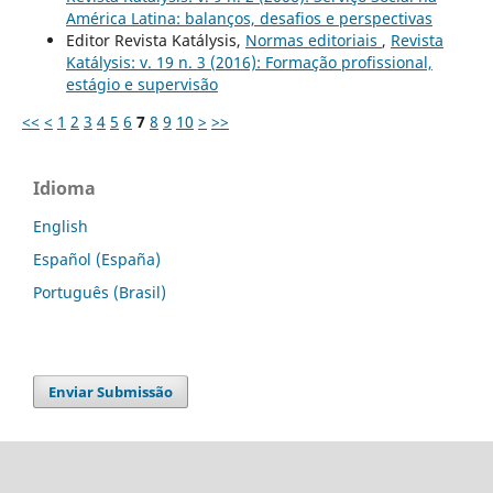
América Latina: balanços, desafios e perspectivas
Editor Revista Katálysis,
Normas editoriais
,
Revista
Katálysis: v. 19 n. 3 (2016): Formação profissional,
estágio e supervisão
<<
<
1
2
3
4
5
6
7
8
9
10
>
>>
Idioma
English
Español (España)
Português (Brasil)
Enviar Submissão