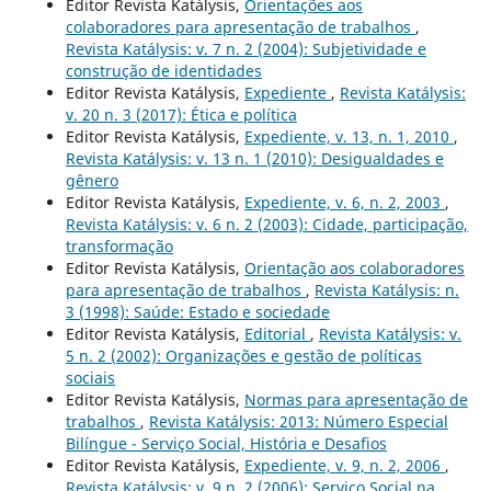
Editor Revista Katálysis,
Orientações aos
colaboradores para apresentação de trabalhos
,
Revista Katálysis: v. 7 n. 2 (2004): Subjetividade e
construção de identidades
Editor Revista Katálysis,
Expediente
,
Revista Katálysis:
v. 20 n. 3 (2017): Ética e política
Editor Revista Katálysis,
Expediente, v. 13, n. 1, 2010
,
Revista Katálysis: v. 13 n. 1 (2010): Desigualdades e
gênero
Editor Revista Katálysis,
Expediente, v. 6, n. 2, 2003
,
Revista Katálysis: v. 6 n. 2 (2003): Cidade, participação,
transformação
Editor Revista Katálysis,
Orientação aos colaboradores
para apresentação de trabalhos
,
Revista Katálysis: n.
3 (1998): Saúde: Estado e sociedade
Editor Revista Katálysis,
Editorial
,
Revista Katálysis: v.
5 n. 2 (2002): Organizações e gestão de políticas
sociais
Editor Revista Katálysis,
Normas para apresentação de
trabalhos
,
Revista Katálysis: 2013: Número Especial
Bilíngue - Serviço Social, História e Desafios
Editor Revista Katálysis,
Expediente, v. 9, n. 2, 2006
,
Revista Katálysis: v. 9 n. 2 (2006): Serviço Social na