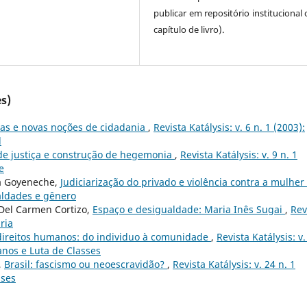
publicar em repositório institucional
capítulo de livro).
s)
cas e novas noções de cidadania
,
Revista Katálysis: v. 6 n. 1 (2003):
l
de justiça e construção de hegemonia
,
Revista Katálysis: v. 9 n. 1
e
ea Goyeneche,
Judiciarização do privado e violência contra a mulher
ualdades e gênero
Del Carmen Cortizo,
Espaço e desigualdade: Maria Inês Sugai
,
Rev
ria
 direitos humanos: do individuo à comunidade
,
Revista Katálysis: v.
manos e Luta de Classes
,
Brasil: fascismo ou neoescravidão?
,
Revista Katálysis: v. 24 n. 1
sses