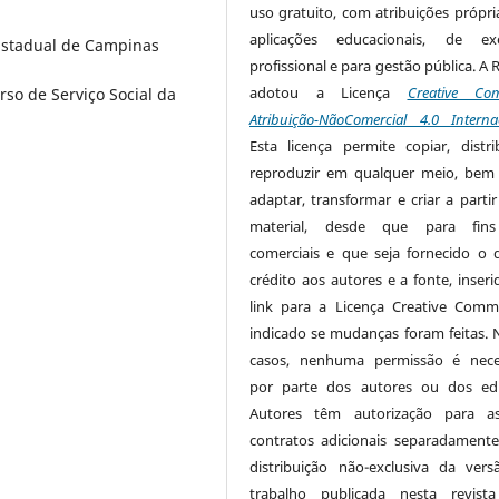
uso gratuito, com atribuições própri
aplicações educacionais, de exe
 Estadual de Campinas
profissional e para gestão pública. A 
adotou a Licença
Creative Co
so de Serviço Social da
Atribuição-NãoComercial 4.0 Interna
Esta licença permite copiar, distri
reproduzir em qualquer meio, be
adaptar, transformar e criar a partir
material, desde que para fin
comerciais e que seja fornecido o 
crédito aos autores e a fonte, inser
link para a Licença Creative Com
indicado se mudanças foram feitas. 
casos, nenhuma permissão é nece
por parte dos autores ou dos edi
Autores têm autorização para as
contratos adicionais separadamente
distribuição não-exclusiva da ver
trabalho publicada nesta revista