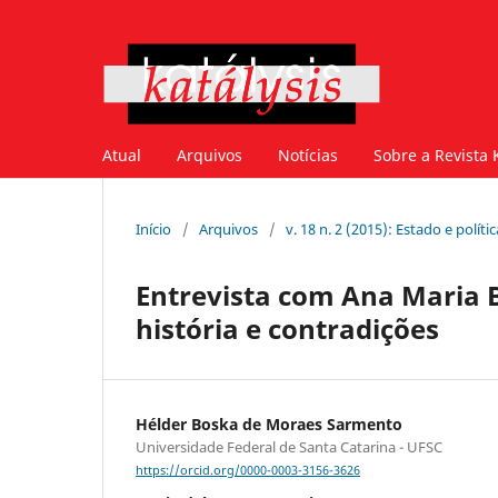
Atual
Arquivos
Notícias
Sobre a Revista 
Início
/
Arquivos
/
v. 18 n. 2 (2015): Estado e políti
Entrevista com Ana Maria B
história e contradições
Hélder Boska de Moraes Sarmento
Universidade Federal de Santa Catarina - UFSC
https://orcid.org/0000-0003-3156-3626