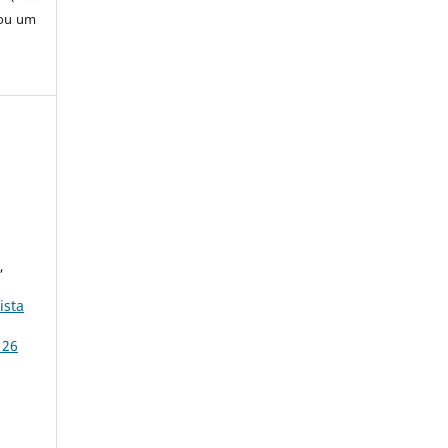
 ou um
,
ista
 26