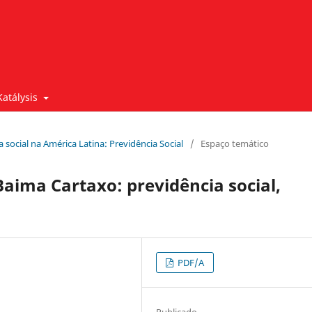
Katálysis
ca social na América Latina: Previdência Social
/
Espaço temático
aima Cartaxo: previdência social,
PDF/A
Publicado