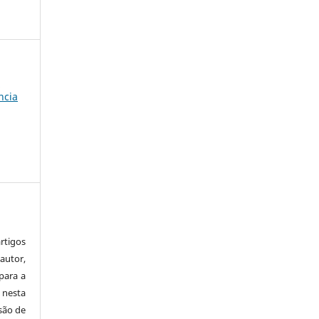
a
ncia
tigos
autor,
para a
 nesta
 são de