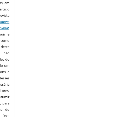
as, em
rcício
Revista
mmons
cional
.
buir e
m como
 deste
s não
devido
ido um
mons e
Nesses
ssária
tores
.
sumir
, para
são do
 (ex.: