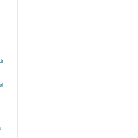
 6
al:
e