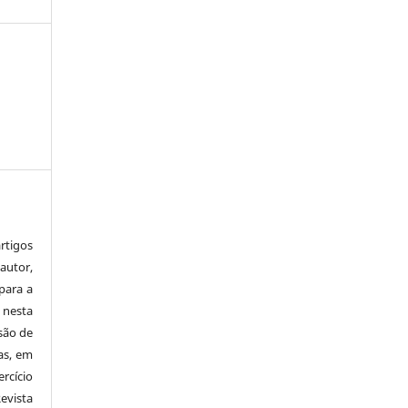
tigos
autor,
para a
 nesta
 são de
as, em
rcício
Revista