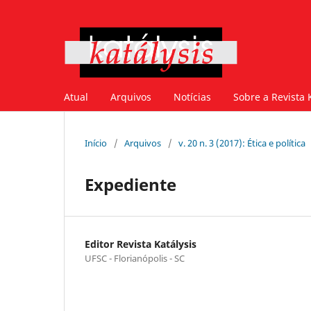
Atual
Arquivos
Notícias
Sobre a Revista 
Início
/
Arquivos
/
v. 20 n. 3 (2017): Ética e política
Expediente
Editor Revista Katálysis
UFSC - Florianópolis - SC