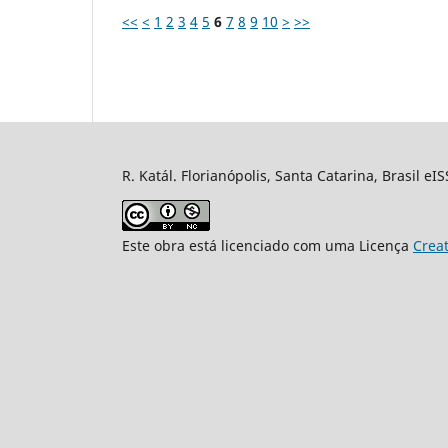
<<
<
1
2
3
4
5
6
7
8
9
10
>
>>
R. Katál. Florianópolis, Santa Catarina, Brasil eI
Este obra está licenciado com uma Licença
Crea