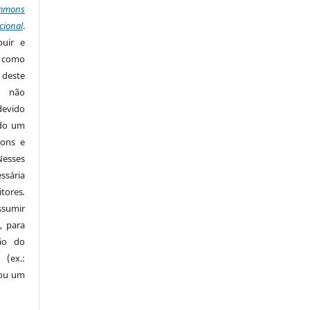
mmons
cional
.
buir e
m como
 deste
s não
devido
ido um
mons e
Nesses
ssária
tores
.
sumir
, para
são do
 (ex.:
 ou um