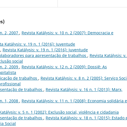
s)
 n. 2, 2007
,
Revista Katálysis: v. 10 n. 2 (2007): Democracia e
ta Katálysis: v. 19 n. 1 (2016): Juventude
s
,
Revista Katálysis: v. 19 n. 1 (2016): Juventude
olaboradores para apresentação de trabalhos
,
Revista Katálysis: v.
clusão social
 n. 2, 2009
,
Revista Katálysis: v. 12 n. 2 (2009): Dossiê: As
pitalista
icação de trabalhos
,
Revista Katálysis: v. 8 n. 2 (2005): Serviço Soci
profissional
sentação de trabalhos
,
Revista Katálysis: v. 16 n. 1 (2013): Marx,
 n. 1, 2008
,
Revista Katálysis: v. 11 n. 1 (2008): Economia solidária e
Katálysis: v. 5 n. 1 (2002): Exclusão social, violência e cidadania
sentação de trabalhos
,
Revista Katálysis: v. 18 n. 1 (2015): Estado 
ia Social