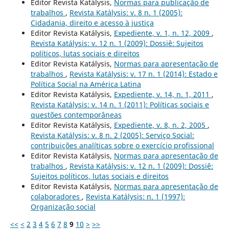
Editor Revista Katálysis,
Normas para publicação de
trabalhos
,
Revista Katálysis: v. 8 n. 1 (2005):
Cidadania, direito e acesso à justiça
Editor Revista Katálysis,
Expediente, v. 1, n. 12, 2009
,
Revista Katálysis: v. 12 n. 1 (2009): Dossiê: Sujeitos
políticos, lutas sociais e direitos
Editor Revista Katálysis,
Normas para apresentação de
trabalhos
,
Revista Katálysis: v. 17 n. 1 (2014): Estado e
Política Social na América Latina
Editor Revista Katálysis,
Expediente, v. 14, n. 1, 2011
,
Revista Katálysis: v. 14 n. 1 (2011): Políticas sociais e
questões contemporâneas
Editor Revista Katálysis,
Expediente, v. 8, n. 2, 2005
,
Revista Katálysis: v. 8 n. 2 (2005): Serviço Social:
contribuições analíticas sobre o exercício profissional
Editor Revista Katálysis,
Normas para apresentação de
trabalhos
,
Revista Katálysis: v. 12 n. 1 (2009): Dossiê:
Sujeitos políticos, lutas sociais e direitos
Editor Revista Katálysis,
Normas para apresentação de
colaboradores
,
Revista Katálysis: n. 1 (1997):
Organização social
<<
<
2
3
4
5
6
7
8
9
10
>
>>