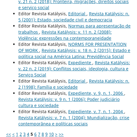
v. 21 n. 2 (2018): Fronteira, migrações, direitos sociais
e serviço social
Editor Revista Katálysis,
Editorial
,
Revista Katálysis: n.
5 (2001): Estado, sociedade civil e democracia
Editor Revista Katálysis,
Normas para apresentação de
trabalhos
,
Revista Katálysis: v. 11 n. 2 (2008):
Violência: expressões na contemporaneidade
Editor Revista Katálysis,
NORMS FOR PRESENTATION
OF WORK
,
Revista Katálysis: v. 18 n. 2 (2015): Estado e
política social na América Latina: Previdência Social
Editor Revista Katálysis,
Expediente
,
Revista Katálysis:
v. 22 n. 2 (2019): Conflitos sociais, ideologia, cultura e
Serviço Social
Editor Revista Katálysis,
Editorial
,
Revista Katálysis: n.
2 (1998): Família e sociedade
Editor Revista Katálysis,
Expediente, v. 9, n. 1, 2006
,
Revista Katálysis: v. 9 n. 1 (2006): Poder judiciário
cultura e sociedade
Editor Revista Katálysis,
Expediente, v. 7, n. 1, 2004
,
Revista Katálysis: v. 7 n. 1 (2004): Mundialização, crise
contemporânea e políticas sociais
<<
<
1
2
3
4
5
6
7
8
9
10
>
>>