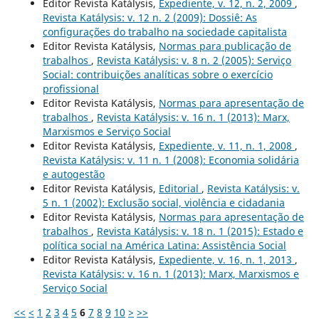
Editor Revista Katálysis,
Expediente, v. 12, n. 2, 2009
,
Revista Katálysis: v. 12 n. 2 (2009): Dossiê: As
configurações do trabalho na sociedade capitalista
Editor Revista Katálysis,
Normas para publicação de
trabalhos
,
Revista Katálysis: v. 8 n. 2 (2005): Serviço
Social: contribuições analíticas sobre o exercício
profissional
Editor Revista Katálysis,
Normas para apresentação de
trabalhos
,
Revista Katálysis: v. 16 n. 1 (2013): Marx,
Marxismos e Serviço Social
Editor Revista Katálysis,
Expediente, v. 11, n. 1, 2008
,
Revista Katálysis: v. 11 n. 1 (2008): Economia solidária
e autogestão
Editor Revista Katálysis,
Editorial
,
Revista Katálysis: v.
5 n. 1 (2002): Exclusão social, violência e cidadania
Editor Revista Katálysis,
Normas para apresentação de
trabalhos
,
Revista Katálysis: v. 18 n. 1 (2015): Estado e
política social na América Latina: Assistência Social
Editor Revista Katálysis,
Expediente, v. 16, n. 1, 2013
,
Revista Katálysis: v. 16 n. 1 (2013): Marx, Marxismos e
Serviço Social
<<
<
1
2
3
4
5
6
7
8
9
10
>
>>