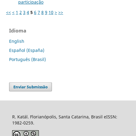
participação
<<
<
1
2
3
4
5
6
7
8
9
10
>
>>
Idioma
English
Español (España)
Português (Brasil)
Enviar Submissão
R. Katál. Florianópolis, Santa Catarina, Brasil eISSN:
1982-0259.