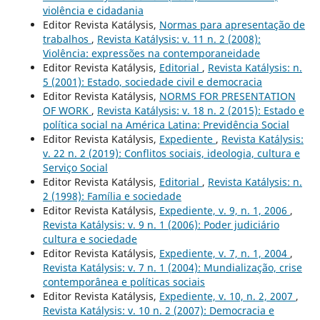
violência e cidadania
Editor Revista Katálysis,
Normas para apresentação de
trabalhos
,
Revista Katálysis: v. 11 n. 2 (2008):
Violência: expressões na contemporaneidade
Editor Revista Katálysis,
Editorial
,
Revista Katálysis: n.
5 (2001): Estado, sociedade civil e democracia
Editor Revista Katálysis,
NORMS FOR PRESENTATION
OF WORK
,
Revista Katálysis: v. 18 n. 2 (2015): Estado e
política social na América Latina: Previdência Social
Editor Revista Katálysis,
Expediente
,
Revista Katálysis:
v. 22 n. 2 (2019): Conflitos sociais, ideologia, cultura e
Serviço Social
Editor Revista Katálysis,
Editorial
,
Revista Katálysis: n.
2 (1998): Família e sociedade
Editor Revista Katálysis,
Expediente, v. 9, n. 1, 2006
,
Revista Katálysis: v. 9 n. 1 (2006): Poder judiciário
cultura e sociedade
Editor Revista Katálysis,
Expediente, v. 7, n. 1, 2004
,
Revista Katálysis: v. 7 n. 1 (2004): Mundialização, crise
contemporânea e políticas sociais
Editor Revista Katálysis,
Expediente, v. 10, n. 2, 2007
,
Revista Katálysis: v. 10 n. 2 (2007): Democracia e