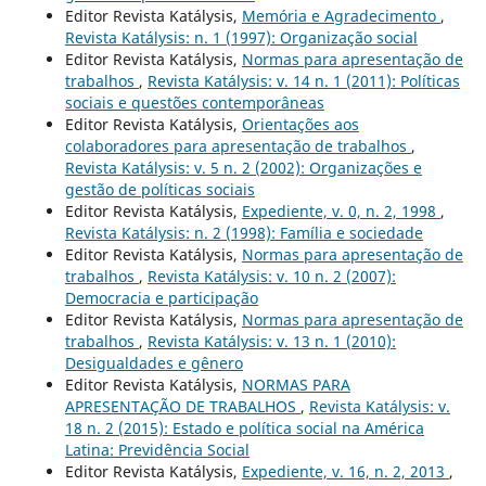
Editor Revista Katálysis,
Memória e Agradecimento
,
Revista Katálysis: n. 1 (1997): Organização social
Editor Revista Katálysis,
Normas para apresentação de
trabalhos
,
Revista Katálysis: v. 14 n. 1 (2011): Políticas
sociais e questões contemporâneas
Editor Revista Katálysis,
Orientações aos
colaboradores para apresentação de trabalhos
,
Revista Katálysis: v. 5 n. 2 (2002): Organizações e
gestão de políticas sociais
Editor Revista Katálysis,
Expediente, v. 0, n. 2, 1998
,
Revista Katálysis: n. 2 (1998): Família e sociedade
Editor Revista Katálysis,
Normas para apresentação de
trabalhos
,
Revista Katálysis: v. 10 n. 2 (2007):
Democracia e participação
Editor Revista Katálysis,
Normas para apresentação de
trabalhos
,
Revista Katálysis: v. 13 n. 1 (2010):
Desigualdades e gênero
Editor Revista Katálysis,
NORMAS PARA
APRESENTAÇÃO DE TRABALHOS
,
Revista Katálysis: v.
18 n. 2 (2015): Estado e política social na América
Latina: Previdência Social
Editor Revista Katálysis,
Expediente, v. 16, n. 2, 2013
,