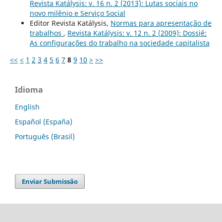
Revista Katálysis: v. 16 n. 2 (2013): Lutas sociais no
novo milênio e Serviço Social
Editor Revista Katálysis,
Normas para apresentação de
trabalhos
,
Revista Katálysis: v. 12 n. 2 (2009): Dossiê:
As configurações do trabalho na sociedade capitalista
<<
<
1
2
3
4
5
6
7
8
9
10
>
>>
Idioma
English
Español (España)
Português (Brasil)
Enviar Submissão