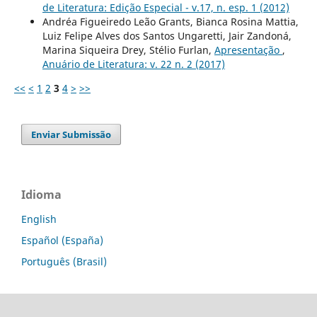
de Literatura: Edição Especial - v.17, n. esp. 1 (2012)
Andréa Figueiredo Leão Grants, Bianca Rosina Mattia,
Luiz Felipe Alves dos Santos Ungaretti, Jair Zandoná,
Marina Siqueira Drey, Stélio Furlan,
Apresentação
,
Anuário de Literatura: v. 22 n. 2 (2017)
<<
<
1
2
3
4
>
>>
Enviar Submissão
Idioma
English
Español (España)
Português (Brasil)