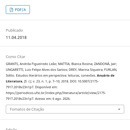
PDF/A
Publicado
11.04.2018
Como Citar
GRANTS, Andréa Figueiredo Leão; MATTIA, Bianca Rosina; ZANDONÁ, Jair;
UNGARETTI, Luiz Felipe Alves dos Santos; DREY, Marina Siqueira; FURLAN,
Stélio. Estudos literários em perspectiva: leituras, conexões.
Anuário de
Literatura
,
[S. l.]
, v. 23, n. 1, p. 7–10, 2018. DOI: 10.5007/2175-
7917.2018v23n1p7. Disponível em:
https://periodicos.ufsc.br/index.php/literatura/article/view/2175-
7917.2018v23n1p7. Acesso em: 6 ago. 2026.
Fomatos de Citação
Edição