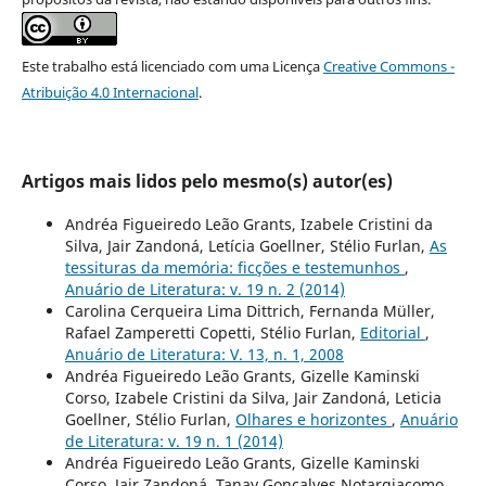
Este trabalho está licenciado com uma Licença
Creative Commons -
Atribuição 4.0 Internacional
.
Artigos mais lidos pelo mesmo(s) autor(es)
Andréa Figueiredo Leão Grants, Izabele Cristini da
Silva, Jair Zandoná, Letícia Goellner, Stélio Furlan,
As
tessituras da memória: ficções e testemunhos
,
Anuário de Literatura: v. 19 n. 2 (2014)
Carolina Cerqueira Lima Dittrich, Fernanda Müller,
Rafael Zamperetti Copetti, Stélio Furlan,
Editorial
,
Anuário de Literatura: V. 13, n. 1, 2008
Andréa Figueiredo Leão Grants, Gizelle Kaminski
Corso, Izabele Cristini da Silva, Jair Zandoná, Leticia
Goellner, Stélio Furlan,
Olhares e horizontes
,
Anuário
de Literatura: v. 19 n. 1 (2014)
Andréa Figueiredo Leão Grants, Gizelle Kaminski
Corso, Jair Zandoná, Tanay Gonçalves Notargiacomo,