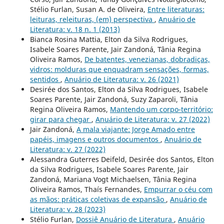
Stélio Furlan, Susan A. de Oliveira,
Entre literaturas:
leituras, releituras, (em) perspectiva
,
Anuário de
Literatura: v. 18 n. 1 (2013)
Bianca Rosina Mattia, Elton da Silva Rodrigues,
Isabele Soares Parente, Jair Zandoná, Tânia Regina
Oliveira Ramos,
De batentes, venezianas, dobradiças,
vidros: molduras que enquadram sensações, formas,
sentidos
,
Anuário de Literatura: v. 26 (2021)
Desirée dos Santos, Elton da Silva Rodrigues, Isabele
Soares Parente, Jair Zandoná, Suzy Zaparoli, Tânia
Regina Oliveira Ramos,
Mantendo um corpo-território:
girar para chegar
,
Anuário de Literatura: v. 27 (2022)
Jair Zandoná,
A mala viajante: Jorge Amado entre
papéis, imagens e outros documentos
,
Anuário de
Literatura: v. 27 (2022)
Alessandra Guterres Deifeld, Desirée dos Santos, Elton
da Silva Rodrigues, Isabele Soares Parente, Jair
Zandoná, Mariana Vogt Michaelsen, Tânia Regina
Oliveira Ramos, Thaís Fernandes,
Empurrar o céu com
as mãos: práticas coletivas de expansão
,
Anuário de
Literatura: v. 28 (2023)
Stélio Furlan,
Dossiê Anuário de Literatura
,
Anuário