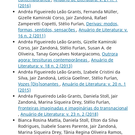
(2016)
Andréa Figueiredo Leão Grants, Fernanda Müller,
Gizelle Kaminski Corso, Jair Zandoná, Rafael
Zamperetti Copetti, Stélio Furlan,
Derivas: modos,
formas, sentidos, sensações
,
Anuário de Literatura: v.
16 n. 2 (2011)
Andréa Figueiredo Leão Grants, Gizelle Kaminski
Corso, Jair Zandoná, Stélio Furlan, Susan A. de
Oliveira, Tanay Gonçalves Notargiacomo,
Outrora
agora: tessituras contemporâneas
,
Anuário de
Literatura: v. 18 n. 2 (2013)
Andréa Figueiredo Leão Grants, Izabele Cristini da
Silva, Jair Zandoná, Letícia Goellner, Stélio Furlan,
Vozes [Dis]sonantes
,
Anuário de Literatura: v. 20 n. 1
(2015)
Andréa Figueiredo Leão Grants, Daniela Stoll, Jair
Zandoná, Marina Siqueira Drey, Stélio Furlan,
Fronteiras imaginadas e imaginárias do transnacional
,
Anuário de Literatura: v. 23 n. 2 (2018)
Bianca Rosina Mattia, Daniela Stoll, Elton da Silva
Rodrigues, Isabele Soares Parente, Jair Zandoná,
Marina Siqueira Drey, Tânia Regina Oliveira Ramos,