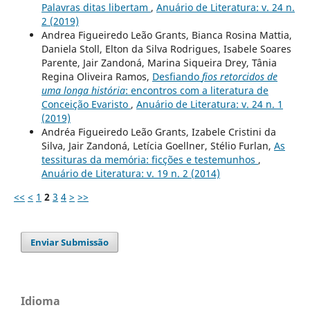
Palavras ditas libertam
,
Anuário de Literatura: v. 24 n.
2 (2019)
Andrea Figueiredo Leão Grants, Bianca Rosina Mattia,
Daniela Stoll, Elton da Silva Rodrigues, Isabele Soares
Parente, Jair Zandoná, Marina Siqueira Drey, Tânia
Regina Oliveira Ramos,
Desfiando
fios retorcidos de
uma longa história
: encontros com a literatura de
Conceição Evaristo
,
Anuário de Literatura: v. 24 n. 1
(2019)
Andréa Figueiredo Leão Grants, Izabele Cristini da
Silva, Jair Zandoná, Letícia Goellner, Stélio Furlan,
As
tessituras da memória: ficções e testemunhos
,
Anuário de Literatura: v. 19 n. 2 (2014)
<<
<
1
2
3
4
>
>>
Enviar Submissão
Idioma