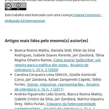
Este trabalho está licenciado com uma Licença
Creative Commons -
Atribuição 4.0 Internacional
.
Artigos mais lidos pelo mesmo(s) autor(es)
Bianca Rosina Mattia, Daniela Stoll, Elton da Silva
Rodrigues, Isabele Soares Parente, Jair Zandoná, Tânia
Regina Oliveira Ramos,
Como querer balburdiar: um
respiro para a poética das vozes
,
Anuário de
Literatura: v. 25 n. 2 (2020)
Carolina Cerqueira Lima Dittrich, Gizelle Kaminski
Corso, Jair Zandoná, Rafael Zamperetti Copetti, Stélio
Furlan,
Signos, máquinas, representações
,
Anuário
de Literatura: v. 16 n. 1 (2011)
Andréa Figueiredo Leão Grants, Bianca Rosina Mattia,
Izabele Cristini da Silva, Jair Zandoná, Marina Siqueira
Drey, Stélio Furlan,
Colagens da heterogeneidade
contemporânea
,
Anuário de Literatura: v. 21 n. 1