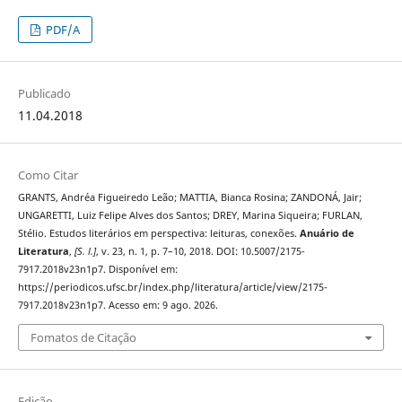
PDF/A
Publicado
11.04.2018
Como Citar
GRANTS, Andréa Figueiredo Leão; MATTIA, Bianca Rosina; ZANDONÁ, Jair;
UNGARETTI, Luiz Felipe Alves dos Santos; DREY, Marina Siqueira; FURLAN,
Stélio. Estudos literários em perspectiva: leituras, conexões.
Anuário de
Literatura
,
[S. l.]
, v. 23, n. 1, p. 7–10, 2018. DOI: 10.5007/2175-
7917.2018v23n1p7. Disponível em:
https://periodicos.ufsc.br/index.php/literatura/article/view/2175-
7917.2018v23n1p7. Acesso em: 9 ago. 2026.
Fomatos de Citação
Edição